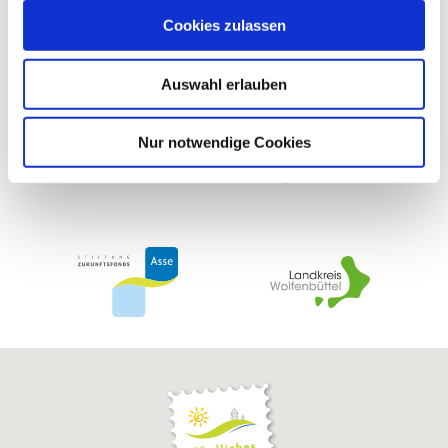
haben uns in der Vergangenheit finanziell gefördert
u
Cookies zulassen
s
w
Auswahl erlauben
a
h
l
Nur notwendige Cookies