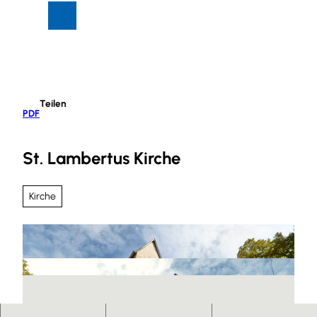
Z
Suche
Menü
u
m
I
n
h
Teilen
a
PDF
l
t
St. Lambertus Kirche
Kirche