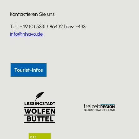
Kontaktieren Sie uns!
Tel.: +49 (0) 5331 / 86432 bzw. -433
info@nhavo.de
I
F
Y
n
a
o
s
c
u
Tourist-Infos
t
e
T
a
b
u
g
o
b
r
o
e
a
k
m