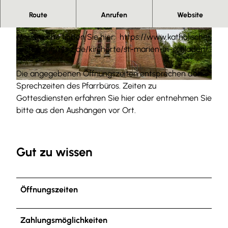
Herzlich willkommen
Route
Anrufen
Website
Interessantes zur katholischen Gemeinschaft und der
© Anna Meurer |
CC-BY-SA
© Anna Meurer |
CC-BY-SA
Marienkiche finden Sie hier: https://www.katholische-
kirche-nordharz.de/kirchorte/st-marien-in-schladen/
Die angegebenen Öffnungszeiten entsprechen den
Sprechzeiten des Pfarrbüros. Zeiten zu
© Anna Meurer |
CC-BY-SA
Gottesdiensten erfahren Sie hier oder entnehmen Sie
bitte aus den Aushängen vor Ort.
Gut zu wissen
Öffnungszeiten
Zahlungsmöglichkeiten