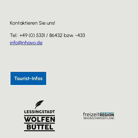
Kontaktieren Sie uns!
Tel.: +49 (0) 5331 / 86432 bzw. -433
info@nhavo.de
I
F
Y
n
a
o
s
c
u
Tourist-Infos
t
e
T
a
b
u
g
o
b
r
o
e
a
k
m