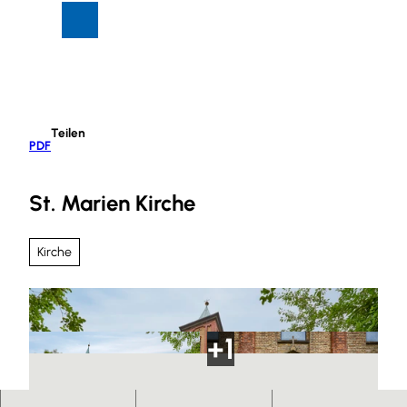
Z
Suche
Menü
u
m
I
n
h
Teilen
a
PDF
l
t
St. Marien Kirche
Kirche