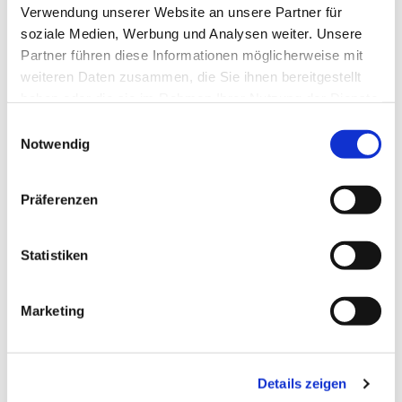
Verwendung unserer Website an unsere Partner für
soziale Medien, Werbung und Analysen weiter. Unsere
Kontaktdaten
Partner führen diese Informationen möglicherweise mit
Am Weinberg 3
weiteren Daten zusammen, die Sie ihnen bereitgestellt
38315
Schladen
haben oder die sie im Rahmen Ihrer Nutzung der Dienste
+49 5335 / 347
gesammelt haben.
E
Notwendig
marien@katholische-kirche-nordharz.de
i
n
Website
w
Präferenzen
i
Anreise mit dem Auto
l
Anreise mit öffentlichen Verkehrsmitteln
l
Statistiken
i
g
Marketing
u
n
g
Wir bedanken uns!
Details zeigen
s