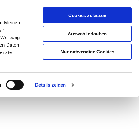
Cookies zulassen
le Medien
ir
Auswahl erlauben
, Werbung
ren Daten
Nur notwendige Cookies
ienste
Teilen
PDF
g
Details zeigen