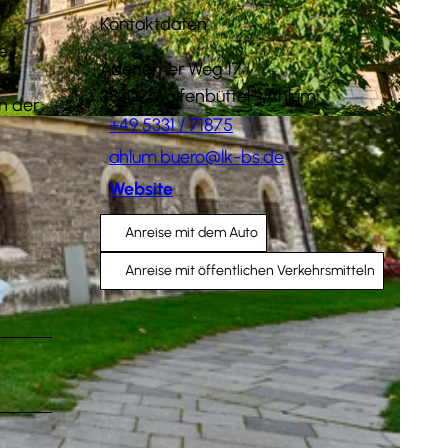
Kontaktdaten
ne
Adenemer Weg 17
38302
Wolfenbüttel
- Ahlum
n der
+49 5331 / 71875
ahlum.buero@lk-bs.de
Website
Anreise mit dem Auto
Anreise mit öffentlichen Verkehrsmitteln