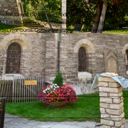
ch in einem Ortsteil der Stadt Wolfenbüttel, in Ahlum. Ei
 bis 1860 die heutige Kirche als Hallenkirche gebaut.
es Pfarrbüros. Gottesdienstzeiten und weitere Aktivitäte
© Anna Meurer |
CC-BY-SA