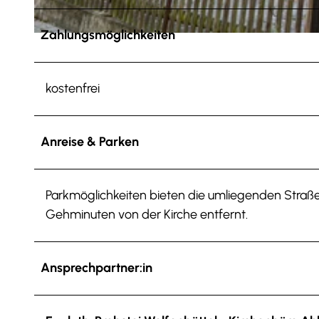
Zahlungsmöglichkeiten
© Anna Meurer |
CC-BY-SA
kostenfrei
Anreise & Parken
Parkmöglichkeiten bieten die umliegenden Straßen.
Gehminuten von der Kirche entfernt.
Ansprechpartner:in