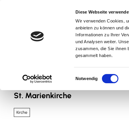
Z
u
Diese Webseite verwende
m
Wir verwenden Cookies, um
Natur & Aktiv
Kultur & Erlebnis
Kulinarik
I
anbieten zu können und di
n
Informationen zu Ihrer Ve
und Analysen weiter. Unse
h
zusammen, die Sie ihnen b
a
gesammelt haben.
l
t
Sie sind hier
Nördliches Harzvorland
E
Notwendig
i
n
St. Marienkirche
w
i
l
Kirche
l
i