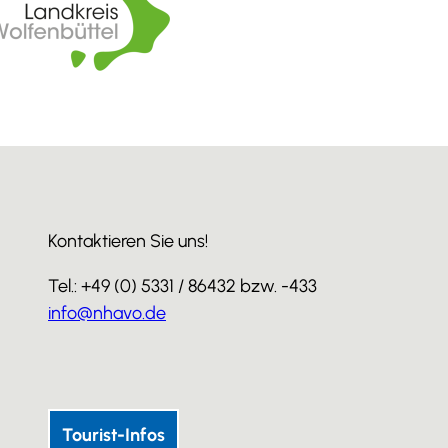
Kontaktieren Sie uns!
Tel.: +49 (0) 5331 / 86432 bzw. -433
info@nhavo.de
I
F
Y
n
a
o
s
c
u
Tourist-Infos