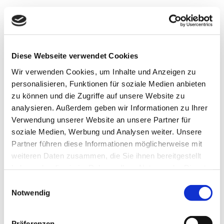
Kontaktdaten
Niedernstraße 47
38364
Schöningen
Diese Webseite verwendet Cookies
05352 4764
Wir verwenden Cookies, um Inhalte und Anzeigen zu
sanktvincenz@t-online.de
personalisieren, Funktionen für soziale Medien anbieten
zu können und die Zugriffe auf unsere Website zu
Website
analysieren. Außerdem geben wir Informationen zu Ihrer
Verwendung unserer Website an unsere Partner für
Anreise mit dem Auto
soziale Medien, Werbung und Analysen weiter. Unsere
Anreise mit öffentlichen Verkehrsmitteln
Partner führen diese Informationen möglicherweise mit
weiteren Daten zusammen, die Sie ihnen bereitgestellt
haben oder die sie im Rahmen Ihrer Nutzung der Dienste
gesammelt haben.
E
Notwendig
i
n
Wir bedanken uns!
w
Präferenzen