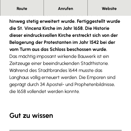
Die St. Vincenz ist eine ev.-luth. gotische Pfarrkirche
Route
Anrufen
Website
aus dem Jahr 1250. Die über die Jahrhunderte
hinweg stetig erweitert wurde. Fertiggestellt wurde
die St. Vincenz Kirche im Jahr 1658. Die Historie
dieser eindrucksvollen Kirche erstreckt sich von der
Belagerung der Protestanten im Jahr 1542 bei der
vom Turm aus das Schloss beschossen wurde.
Das mächtig imposant wirkende Bauwerk ist ein
Zeitzeuge einer beeindruckenden Stadthistorie.
Während des Stadtbrandes 1644 musste das
Langhaus völlig erneuert werden. Die Emporen sind
geprägt durch 34 Apostel- und Prophetenbildnisse,
die 1658 vollendet werden konnte.
Gut zu wissen