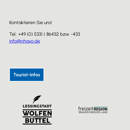
Kontaktieren Sie uns!
Tel.: +49 (0) 5331 / 86432 bzw. -433
info@nhavo.de
I
F
Y
n
a
o
s
c
u
Tourist-Infos
t
e
T
a
b
u
g
o
b
r
o
e
a
k
m