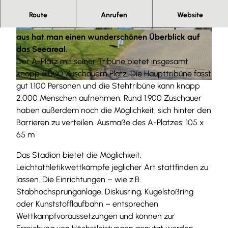
Das Stadion am Salzgittersee befindet sich in
Route
Anrufen
Website
unmittelbarer Nähe zum See. Von der Haupttribüne
© Tourist-Information Salzgitter |
CC-BY
© Tourist-Information Salzgitter |
CC-BY
aus hat man einen wunderschönen Überblick auf
das Seeareal.
Der A-Platz mit seiner Tribüne bietet insgesamt
knapp 5.000 Zuschauern Platz. Die Haupttribüne fasst
gut 1.100 Personen und die Stehtribüne kann knapp
© Tourist-Information Salzgitter |
CC-BY
2.000 Menschen aufnehmen. Rund 1.900 Zuschauer
haben außerdem noch die Möglichkeit, sich hinter den
Barrieren zu verteilen. Ausmaße des A-Platzes: 105 x
65 m
Das Stadion bietet die Möglichkeit,
Leichtathletikwettkämpfe jeglicher Art stattfinden zu
lassen. Die Einrichtungen – wie z.B.
Stabhochsprunganlage, Diskusring, Kugelstoßring
oder Kunststofflaufbahn – entsprechen
Wettkampfvoraussetzungen und können zur