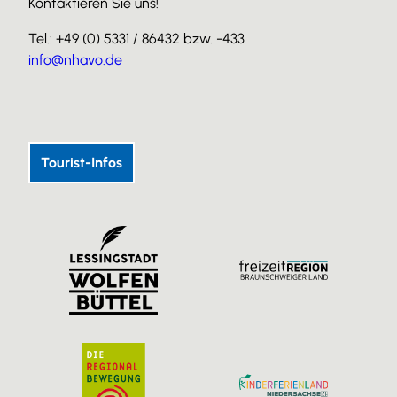
Kontaktieren Sie uns!
Tel.: +49 (0) 5331 / 86432 bzw. -433
info@nhavo.de
I
F
Y
n
a
o
s
c
u
Tourist-Infos
t
e
T
a
b
u
g
o
b
r
o
e
a
k
m