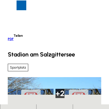
Z
Suche
Menü
u
m
I
n
h
Teilen
a
PDF
l
t
Stadion am Salzgittersee
Sportplatz