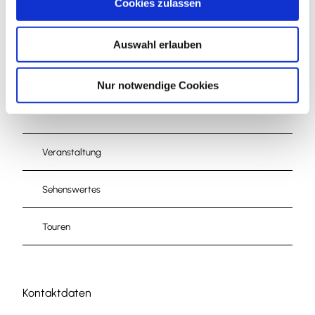
Cookies zulassen
s
w
Auswahl erlauben
a
h
l
Nur notwendige Cookies
In der Nähe
Auf der Karte anschauen
Veranstaltung
Sehenswertes
Touren
Kontaktdaten