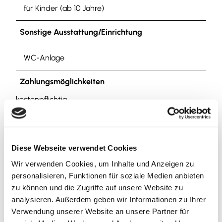
für Kinder (ab 10 Jahre)
Sonstige Ausstattung/Einrichtung
WC-Anlage
Zahlungsmöglichkeiten
kostenpflichtig
Anreise & Parken
Anreise
Diese Webseite verwendet Cookies
Von der Autobahn A 39 die Abfahrt Salzgitter-
Wir verwenden Cookies, um Inhalte und Anzeigen zu
Lichtenberg nehmen und dann den Ausschilderungen
personalisieren, Funktionen für soziale Medien anbieten
zum Salzgittersee/Eissporthalle/SCHULAULA/Stadion
zu können und die Zugriffe auf unsere Website zu
folgen.
analysieren. Außerdem geben wir Informationen zu Ihrer
Verwendung unserer Website an unsere Partner für
Parken