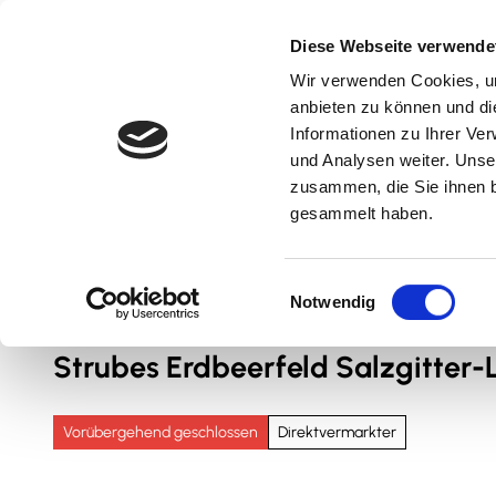
Z
u
Diese Webseite verwende
m
Wir verwenden Cookies, um
Natur & Aktiv
Kultur & Erlebnis
Kulinarik
I
anbieten zu können und di
n
Informationen zu Ihrer Ve
und Analysen weiter. Unse
h
zusammen, die Sie ihnen b
a
gesammelt haben.
l
t
Sie sind hier
Nördliches Harzvorland
E
Notwendig
i
n
Strubes Erdbeerfeld Salzgitter-
w
i
l
Vorübergehend geschlossen
Direktvermarkter
l
i