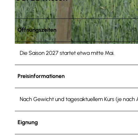
© Tourist-Information Salzgitter c/o Wirtschafts- und Innovationsförderung Salzgitter GmbH |
CC-BY
Öffnungszeiten
© Tourist-Information Salzgitter |
CC-BY
Die Saison 2027 startet etwa mitte Mai.
Preisinformationen
Nach Gewicht und tagesaktuellem Kurs (je nach 
Eignung