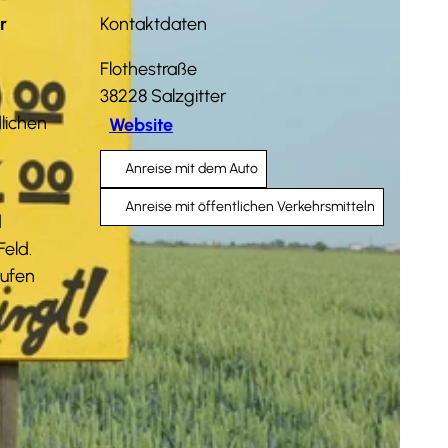
r
Kontaktdaten
Flothestraße
38228
Salzgitter
lichen
Website
Anreise mit dem Auto
Anreise mit öffentlichen Verkehrsmitteln
d
Feld.
aufen