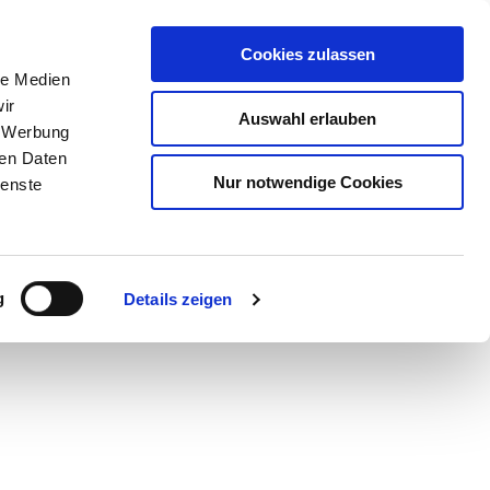
Cookies zulassen
le Medien
ir
Auswahl erlauben
, Werbung
ren Daten
Nur notwendige Cookies
ienste
Teilen
PDF
g
Details zeigen