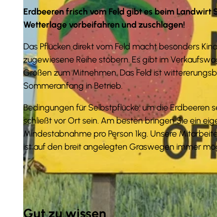
Erdbeeren frisch vom Feld gibt es beim Landwirt St
Wetterlage vorbeifahren und zuschlagen!
Das Pflücken direkt vom Feld macht besonders Kin
zugewiesene Reihe stöbern. Es gibt im Verkaufswage
Größen zum Mitnehmen. Das Feld ist wittererungsb
Sommeranfang in Betrieb.
Bedingungen für Selbstpflücke: um die Erdbeeren sel
schließt vor Ort sein. Am besten bringen Sie ein eig
Mindestabnahme pro Person 1kg. Unsere Mitarbeiter
ist auf den breit angelegten Graswegen immer mögl
Gut zu wissen