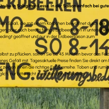
rube in Salzgitter-Lesse. In der Saison einfach bei gute
dern Spaß, die mit einem Körbchen bewaffnet durch die
n aber auch bereits fertige Erdbeerkisten in unterschied
edingt geöffnet und nur in der Erdbeersaison zum
bst zu pflücken, sollten Sie ca. 45 Minuten bevor das Fel
enes Gefäß mit. Tagesaktuelle Preise finden Sie direkt am 
 zeigen Ihnen die richtige Erdbeerreihe. Toben und ruml
ich, nur bitte nicht zwischen den Erdbeeren.