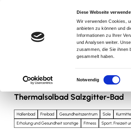
Z
u
Diese Webseite verwende
m
Wir verwenden Cookies, um
Natur & Aktiv
Kultur & Erlebnis
Kulinarik
I
anbieten zu können und di
n
Informationen zu Ihrer Ve
und Analysen weiter. Unse
h
zusammen, die Sie ihnen b
a
gesammelt haben.
l
t
Sie sind hier
Nördliches Harzvorland
E
Notwendig
i
n
Thermalsolbad Salzgitter-Bad
w
i
l
Hallenbad
Freibad
Gesundheitszentrum
Sole
Kurmitt
l
Erholung und Gesundheit sonstige
Fitness
Sport, Freizeit 
i