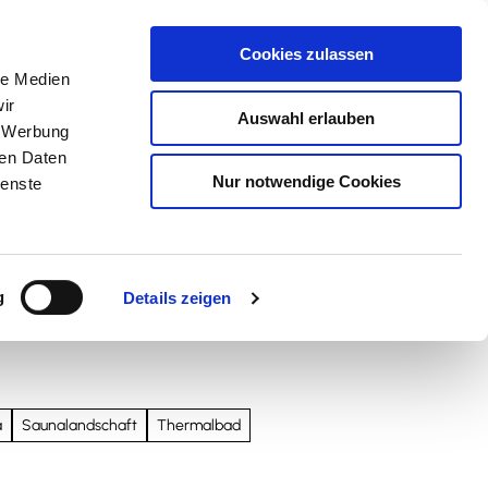
Cookies zulassen
le Medien
ir
Auswahl erlauben
, Werbung
ren Daten
Nur notwendige Cookies
ienste
Teilen
PDF
g
Details zeigen
a
Saunalandschaft
Thermalbad