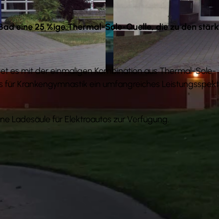
-Bad eine 25 %ige Thermal-Sole-Quelle, die zu den stärk
et es mit der einmaligen Kombination aus Thermal-Sole-
© Tourist-Information Salzgitter c/o Wirtschafts- und 
is für Krankengymnastik ein umfangreiches Leistungsspek
ne Ladesäule für Elektroautos zur Verfügung.