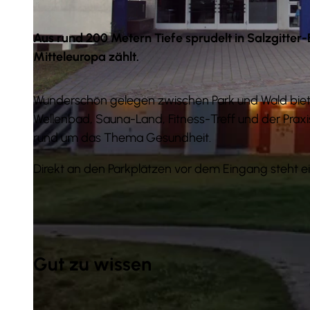
Aus rund 200 Metern Tiefe sprudelt in Salzgitter
Mitteleuropa zählt.
Wunderschön gelegen zwischen Park und Wald biet
© Tourist-Information Salzgitter |
CC-BY
Wellenbad, Sauna-Land, Fitness-Treff und der Prax
rund um das Thema Gesundheit.
Direkt an den Parkplätzen vor dem Eingang steht ei
Gut zu wissen