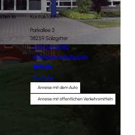
sten in
Kontaktdaten
Parkallee 3
38259
Salzgitter
+49 5341 30980
Innovationsförderung Salzgitter GmbH |
CC0
trum
info@thermalsolbad.de
Website
YouTube
Anreise mit dem Auto
Anreise mit öffentlichen Verkehrsmitteln