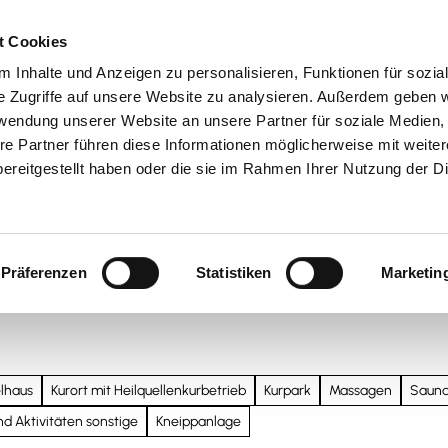
t Cookies
 Inhalte und Anzeigen zu personalisieren, Funktionen für sozia
 & Genuss
Veranstaltungen
Suche
e Zugriffe auf unsere Website zu analysieren. Außerdem geben w
rwendung unserer Website an unsere Partner für soziale Medien
re Partner führen diese Informationen möglicherweise mit weite
ereitgestellt haben oder die sie im Rahmen Ihrer Nutzung der D
Präferenzen
Statistiken
Marketin
elhaus
Kurort mit Heilquellenkurbetrieb
Kurpark
Massagen
Saun
und Aktivitäten sonstige
Kneippanlage