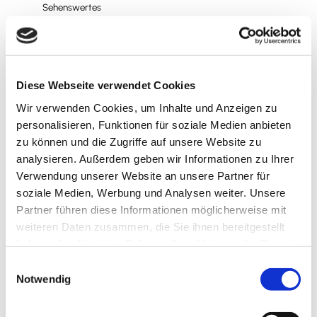
Sehenswertes
Touren
Diese Webseite verwendet Cookies
Wir verwenden Cookies, um Inhalte und Anzeigen zu
Kontaktdaten
personalisieren, Funktionen für soziale Medien anbieten
Landeshuter Platz (Am Stadtstrand)
zu können und die Zugriffe auf unsere Website zu
38300
Wolfenbüttel
analysieren. Außerdem geben wir Informationen zu Ihrer
Verwendung unserer Website an unsere Partner für
Anreise mit dem Auto
soziale Medien, Werbung und Analysen weiter. Unsere
Anreise mit öffentlichen Verkehrsmitteln
Partner führen diese Informationen möglicherweise mit
weiteren Daten zusammen, die Sie ihnen bereitgestellt
haben oder die sie im Rahmen Ihrer Nutzung der Dienste
gesammelt haben.
E
Notwendig
i
n
Wir bedanken uns!
w