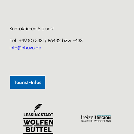
Kontaktieren Sie uns!
Tel.: +49 (0) 5331 / 86432 bzw. -433
info@nhavo.de
I
F
Y
n
a
o
s
c
u
Tourist-Infos
t
e
T
a
b
u
g
o
b
r
o
e
a
k
m