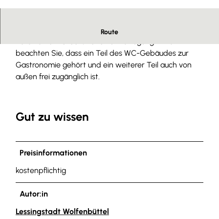
©
CC0
Rund um die Uhr stehen Ihnen die kostenpflichtigen
Route
Toiletten am Stadtstrand zur Verfügung. Bitte
beachten Sie, dass ein Teil des WC-Gebäudes zur
Gastronomie gehört und ein weiterer Teil auch von
außen frei zugänglich ist.
Gut zu wissen
Preisinformationen
kostenpflichtig
Autor:in
Lessingstadt Wolfenbüttel