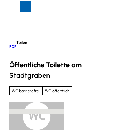
Z
Suche
Menü
u
m
I
n
h
Teilen
a
PDF
l
t
Öffentliche Toilette am
Stadtgraben
WC barrierefrei
WC öffentlich