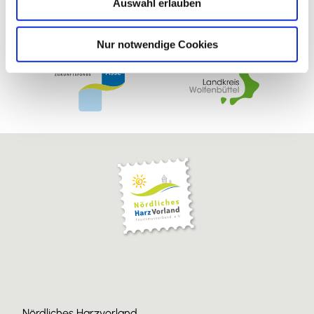
Auswahl erlauben
a
h
l
Nur notwendige Cookies
Nördliches Harzvorland