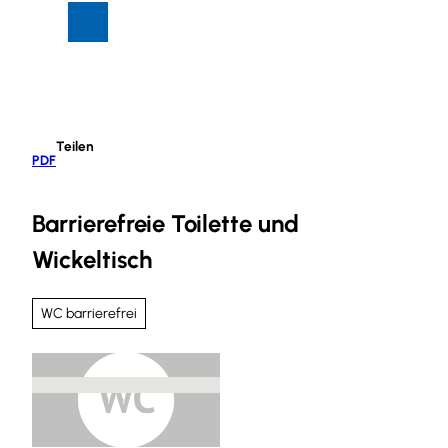
Z
Suche
Menü
u
m
I
n
h
Teilen
a
PDF
l
t
Barrierefreie Toilette und
Wickeltisch
WC barrierefrei