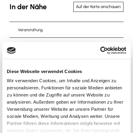
In der Nähe
Auf der Karte anschauen
Veranstaltung
Sehenswertes
Touren
Diese Webseite verwendet Cookies
Wir verwenden Cookies, um Inhalte und Anzeigen zu
personalisieren, Funktionen für soziale Medien anbieten
Kontaktdaten
zu können und die Zugriffe auf unsere Website zu
Löwenstraße 1
analysieren. Außerdem geben wir Informationen zu Ihrer
38300
Wolfenbüttel
Verwendung unserer Website an unsere Partner für
+49 5331 / 84-280
soziale Medien, Werbung und Analysen weiter. Unsere
Partner führen diese Informationen möglicherweise mit
touristinfo@wolfenbuettel.de
weiteren Daten zusammen, die Sie ihnen bereitgestellt