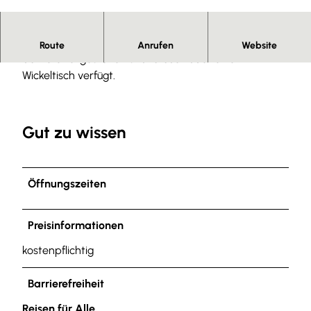
©
CC0
Die Tourist-Info verfügt über eine Kundentoilette, die
Route
Anrufen
Website
barrierefrei gestaltet ist und auch über einen
Wickeltisch verfügt.
Gut zu wissen
Öffnungszeiten
Preisinformationen
kostenpflichtig
Barrierefreiheit
Reisen für Alle