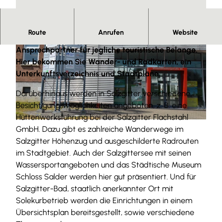
Route
Anrufen
Website
Die Tourist-Information ist der richtige
Ansprechpartner für jegliche touristische Belange.
Hier bekommen Sie Wander- und Radkarten, ein
Unterkunftsverzeichnis und Stadtpläne.
Darüberhinaus werden in Salzgitter verschiedene
© Tourist-Information Salzgitter c/o Wirtschafts- und Innovationsförderung Salzgitter GmbH |
CC0
Besichtigungsmöglichkeiten angeboten, z. B. eine
Hüttenwerksführung bei der Salzgitter Flachstahl
© Tourist-Information Salzgitter c/o Wirtschafts- und Innovationsförderung Salzgitter GmbH |
CC0
GmbH. Dazu gibt es zahlreiche Wanderwege im
Salzgitter Höhenzug und ausgeschilderte Radrouten
im Stadtgebiet. Auch der Salzgittersee mit seinen
Wassersportangeboten und das Städtische Museum
Schloss Salder werden hier gut präsentiert. Und für
Salzgitter-Bad, staatlich anerkannter Ort mit
Solekurbetrieb werden die Einrichtungen in einem
Übersichtsplan bereitsgestellt, sowie verschiedene