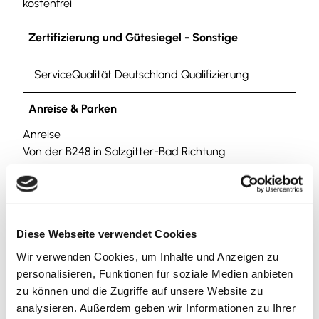
kostenfrei
Zertifizierung und Gütesiegel - Sonstige
ServiceQualität Deutschland Qualifizierung
Anreise & Parken
Anreise
Von der B248 in Salzgitter-Bad Richtung
Altstadt/Innenstadt abbiegen. An der Kreuzung bei
McDonald's geradeaus und an der nächsten Kreuzung
bei der Vöpstedter Ruine nach links in die
Windmühlenbergstraße einbiegen. Das Gebäude
Diese Webseite verwendet Cookies
Hausnummer 20 liegt wenige Meter später auf der
linken Seite.
Wir verwenden Cookies, um Inhalte und Anzeigen zu
personalisieren, Funktionen für soziale Medien anbieten
Parken
zu können und die Zugriffe auf unsere Website zu
Parkplätze stehen mit Parkscheibe an der Straße
analysieren. Außerdem geben wir Informationen zu Ihrer