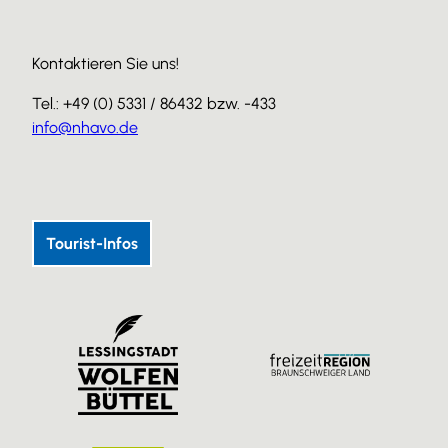
Kontaktieren Sie uns!
Tel.: +49 (0) 5331 / 86432 bzw. -433
info@nhavo.de
I
F
Y
n
a
o
s
c
u
Tourist-Infos
t
e
T
a
b
u
g
o
b
r
o
e
a
k
m