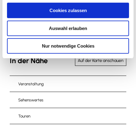
u
Tourist-Information Salzgitter
Cookies zulassen
s
w
Auswahl erlauben
a
h
l
Nur notwendige Cookies
In der Nähe
Auf der Karte anschauen
Veranstaltung
Sehenswertes
Touren