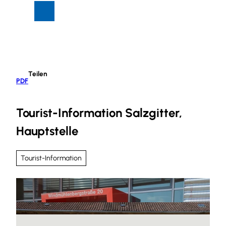
Z
Suche
Menü
u
m
I
n
h
Teilen
a
PDF
l
t
Tourist-Information Salzgitter,
Hauptstelle
Tourist-Information