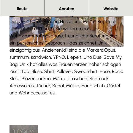
Mögen Sie eine entspannte Einkaufsatmosphäre?
Route
Anrufen
Website
Dann sind Sie bei Unik richtig.
© Anna Meurer |
CC-BY-SA
© Anna Meurer |
CC-BY-SA
Das Unik Team, Susann Hesse und Martin Koj, freut
sich auf Sie und heißt Sie willkommen!
Wohnzimmeratmosphäre, freundliche Beratung und
ein persönliches Gespräch - das zeichnet Unik
einzigartig aus. Anziehen(d) sind die Marken: Opus,
© Anna Meurer |
CC-BY-SA
summum, sandwich, YPNO, Liepelt, Uno Due, Save My
Bag. Unik hat alles was Frauenherzen höher schlagen
lässt: Top, Bluse, Shirt, Pullover, Sweatshirt, Hose, Rock,
Kleid, Blazer, Jacken, Mäntel, Taschen, Schmuck,
Accessoires, Tücher, Schal, Mütze, Handschuh, Gürtel
und Wohnaccessoires.