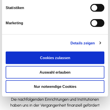
+49 5331 / 9080380
l
l
Statistiken
unik2015@t-online.de
i
Website
g
Marketing
Blog
u
Facebook
n
Instagram
g
Details zeigen
s
Anreise mit dem Auto
a
Anreise mit öffentlichen Verkehrsmitteln
u
Cookies zulassen
s
w
Auswahl erlauben
a
h
l
Nur notwendige Cookies
Wir bedanken uns!
Die nachfolgenden Einrichtungen und Institutionen
haben uns in der Vergangenheit finanziell gefördert