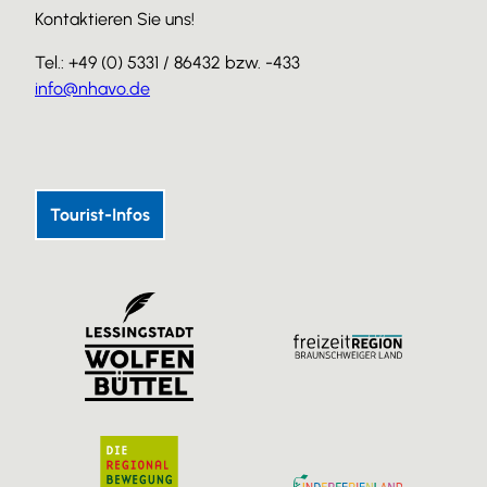
Kontaktieren Sie uns!
Tel.: +49 (0) 5331 / 86432 bzw. -433
info@nhavo.de
I
F
Y
n
a
o
s
c
u
Tourist-Infos
t
e
T
a
b
u
g
o
b
r
o
e
a
k
m