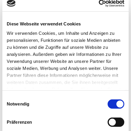
In der Nähe
Diese Webseite verwendet Cookies
Auf der Karte anschauen
Wir verwenden Cookies, um Inhalte und Anzeigen zu
personalisieren, Funktionen für soziale Medien anbieten
Veranstaltung
zu können und die Zugriffe auf unsere Website zu
analysieren. Außerdem geben wir Informationen zu Ihrer
Verwendung unserer Website an unsere Partner für
Sehenswertes
soziale Medien, Werbung und Analysen weiter. Unsere
Partner führen diese Informationen möglicherweise mit
Touren
weiteren Daten zusammen, die Sie ihnen bereitgestellt
haben oder die sie im Rahmen Ihrer Nutzung der Dienste
gesammelt haben.
E
Notwendig
Kontaktdaten
i
n
Lange Herzogstraße 18
w
Präferenzen
38300
Wolfenbüttel
i