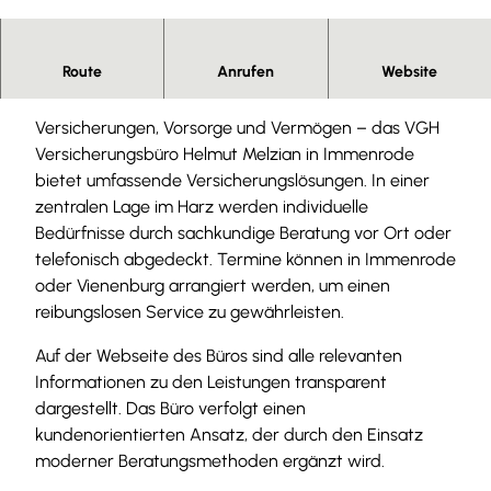
H
e
l
Route
Anrufen
Website
VGH Versicherungsbüro Helmut Melzian
m
u
Versicherungen, Vorsorge und Vermögen – das VGH
t
Versicherungsbüro Helmut Melzian in Immenrode
M
bietet umfassende Versicherungslösungen. In einer
e
zentralen Lage im Harz werden individuelle
l
Bedürfnisse durch sachkundige Beratung vor Ort oder
z
telefonisch abgedeckt. Termine können in Immenrode
i
oder Vienenburg arrangiert werden, um einen
a
reibungslosen Service zu gewährleisten.
n
-
Auf der Webseite des Büros sind alle relevanten
v
Informationen zu den Leistungen transparent
g
dargestellt. Das Büro verfolgt einen
h
kundenorientierten Ansatz, der durch den Einsatz
-
moderner Beratungsmethoden ergänzt wird.
H