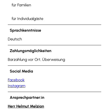
m
für Familien
e
d
i
für Individualgäste
a
-
Sprachkenntnisse
-
Deutsch
2
2
Zahlungsmöglichkeiten
4
7
Barzahlung vor Ort, Überweisung
b
c
Social Media
1
Facebook
a
Instagram
-
-
Ansprechpartner:in
q
u
Herr Helmut Melzian