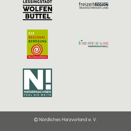
a
k
m
© Nördliches Harzvorland e. V.