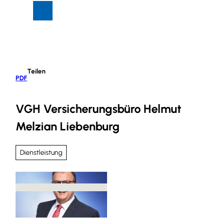
Z
Suche
Menü
u
m
I
n
h
Teilen
a
PDF
l
t
VGH Versicherungsbüro Helmut
Melzian Liebenburg
Dienstleistung