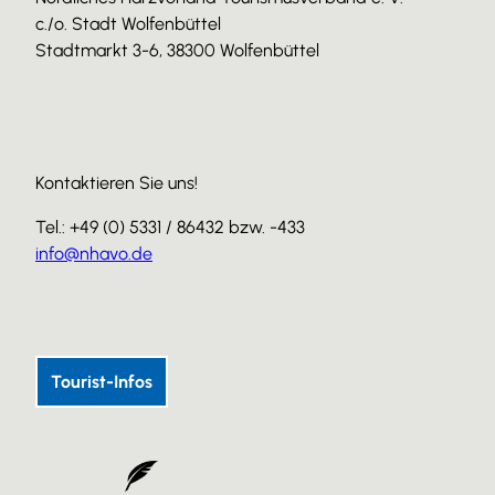
c./o. Stadt Wolfenbüttel
Stadtmarkt 3-6, 38300 Wolfenbüttel
Kontaktieren Sie uns!
Tel.: +49 (0) 5331 / 86432 bzw. -433
info@nhavo.de
I
F
Y
n
a
o
s
c
u
Tourist-Infos
t
e
T
a
b
u
g
o
b
r
o
e