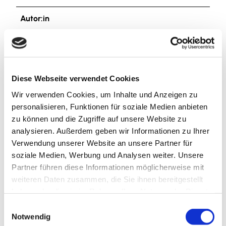
e
r
Autor:in
y
Harzer Tourismusverband e.V.
.
e
Organisation
6
2
Harzer Tourismusverband e.V.
Diese Webseite verwendet Cookies
c
Wir verwenden Cookies, um Inhalte und Anzeigen zu
a
personalisieren, Funktionen für soziale Medien anbieten
0
zu können und die Zugriffe auf unsere Website zu
9
analysieren. Außerdem geben wir Informationen zu Ihrer
3
In der Nähe
Auf der Karte anschauen
Verwendung unserer Website an unsere Partner für
.
soziale Medien, Werbung und Analysen weiter. Unsere
w
Partner führen diese Informationen möglicherweise mit
e
weiteren Daten zusammen, die Sie ihnen bereitgestellt
Sehenswertes
b
haben oder die sie im Rahmen Ihrer Nutzung der Dienste
p
gesammelt haben.
E
Touren
Notwendig
i