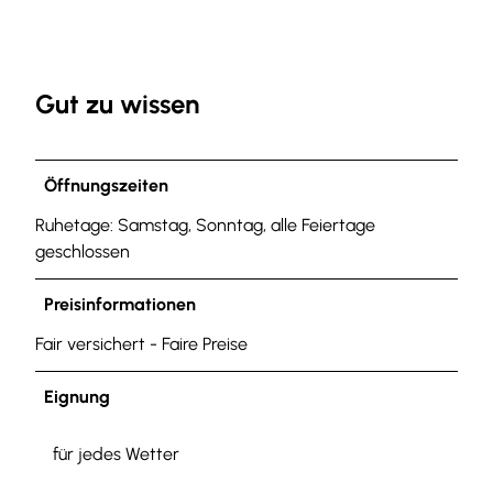
e
l
m
Gut zu wissen
u
t
-
M
Öffnungszeiten
e
Ruhetage: Samstag, Sonntag, alle Feiertage
l
geschlossen
z
i
Preisinformationen
a
n
Fair versichert - Faire Preise
-
L
Eignung
~
-
für jedes Wetter
~