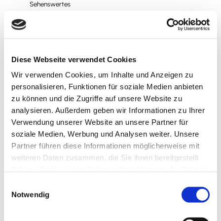
Sehenswertes
o
z
r
v
Touren
l
o
a
r
n
l
Diese Webseite verwendet Cookies
d
a
Wir verwenden Cookies, um Inhalte und Anzeigen zu
Kontaktdaten
.
n
personalisieren, Funktionen für soziale Medien anbieten
j
d
In der Siedlung 4
zu können und die Zugriffe auf unsere Website zu
p
.
38690
Goslar OT Vienenburg
analysieren. Außerdem geben wir Informationen zu Ihrer
g
j
Verwendung unserer Website an unsere Partner für
p
Anreise mit dem Auto
soziale Medien, Werbung und Analysen weiter. Unsere
g
Anreise mit öffentlichen Verkehrsmitteln
Partner führen diese Informationen möglicherweise mit
weiteren Daten zusammen, die Sie ihnen bereitgestellt
haben oder die sie im Rahmen Ihrer Nutzung der Dienste
gesammelt haben.
E
Notwendig
i
n
Wir bedanken uns!
w