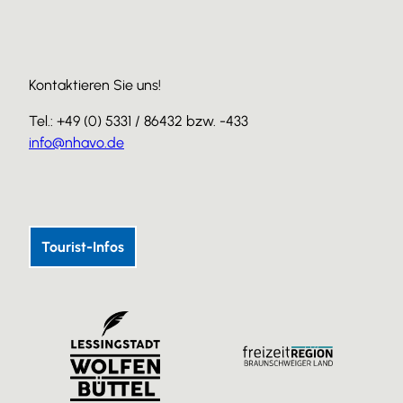
Kontaktieren Sie uns!
Tel.: +49 (0) 5331 / 86432 bzw. -433
info@nhavo.de
I
F
Y
n
a
o
s
c
u
Tourist-Infos
t
e
T
a
b
u
g
o
b
r
o
e
a
k
m