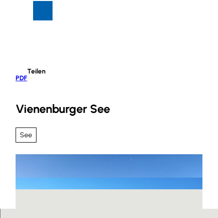
Z
Suche
Menü
u
m
I
n
h
Teilen
a
PDF
l
t
Vienenburger See
See