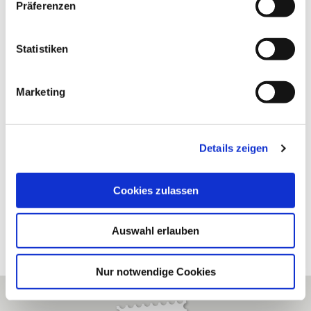
Präferenzen
i
Die nachfolgenden Einrichtungen und Institutionen
l
haben uns in der Vergangenheit finanziell gefördert
l
Statistiken
i
g
Marketing
u
n
g
Details zeigen
s
a
u
Cookies zulassen
s
w
Auswahl erlauben
a
h
l
Nur notwendige Cookies