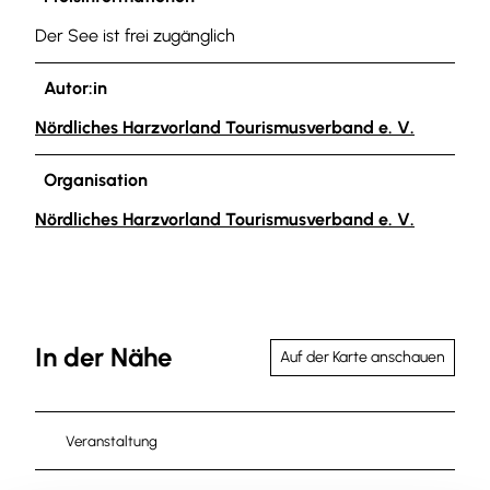
S
e
Der See ist frei zugänglich
e
r
e
S
Autor:in
_
e
n
e
Nördliches Harzvorland Tourismusverband e. V.
ö
_
r
n
Organisation
d
ö
Nördliches Harzvorland Tourismusverband e. V.
l
r
i
d
c
l
h
i
e
c
s
h
In der Nähe
Auf der Karte anschauen
H
e
a
s
r
H
Veranstaltung
z
a
v
r