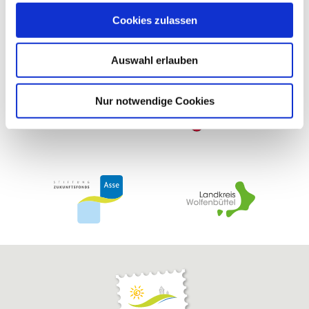
haben uns in der Vergangenheit finanziell gefördert
u
Cookies zulassen
s
w
Auswahl erlauben
a
h
l
Nur notwendige Cookies