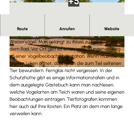
Herzlich willkommen.
Route
Anrufen
Website
Die Schöppenstedter Teiche sind ein Paradies für
© Anna Meurer |
CC-BY-SA
© Anna Meurer |
CC-BY-SA
Wasservögel. Man gelangt zu ihnen zu Fuß oder mit
dem Rad. Vor Ort gibt es einen verschlungenen Weg
zu einer Vogelbeobachtungsstation. Wenn man die
großen Luken öffnet, dann man die zum Teil seltenen
Tier bewundern. Fernglas nicht vergessen. In der
© Anna Meurer |
CC-BY-SA
Schutzhütte gibt es einige Informationstafeln und in
dem ausgelegte Gästebuch kann man nachlesen,
welche Vogelarten am Teich waren und seine eigenen
Beobachtungen eintragen. Tierfotografen kommen
hier auch auf Ihre Kosten. Ein Platz an dem man lange
verweilen kann.