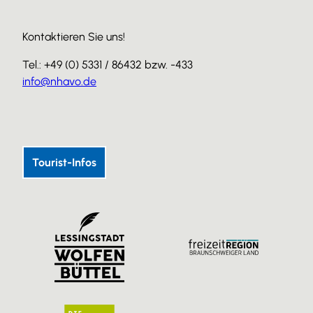
Kontaktieren Sie uns!
Tel.: +49 (0) 5331 / 86432 bzw. -433
info@nhavo.de
I
F
Y
n
a
o
s
c
u
Tourist-Infos
t
e
T
a
b
u
g
o
b
r
o
e
a
k
m