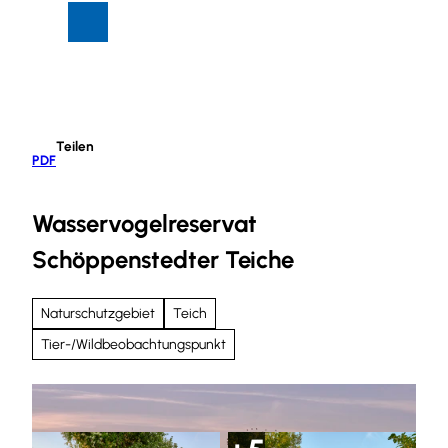
Z
Suche
Menü
u
m
I
n
h
Teilen
a
PDF
l
t
Wasservogelreservat
Schöppenstedter Teiche
Naturschutzgebiet
Teich
Tier-/Wildbeobachtungspunkt