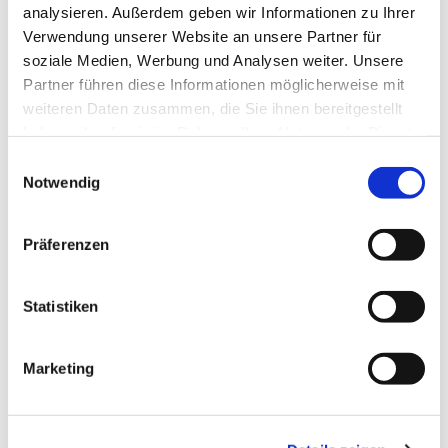
Sehenswertes
analysieren. Außerdem geben wir Informationen zu Ihrer
Verwendung unserer Website an unsere Partner für
Touren
soziale Medien, Werbung und Analysen weiter. Unsere
Partner führen diese Informationen möglicherweise mit
weiteren Daten zusammen, die Sie ihnen bereitgestellt
haben oder die sie im Rahmen Ihrer Nutzung der Dienste
Kontaktdaten
gesammelt haben.
E
Notwendig
i
Bahnhofstraße 30
n
38259
Salzgitter
w
Website
Präferenzen
i
Anreise mit dem Auto
l
l
Statistiken
Anreise mit öffentlichen Verkehrsmitteln
i
g
Marketing
u
n
g