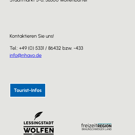
Kontaktieren Sie uns!
Tel.: +49 (0) 5331 / 86432 bzw. -433
info@nhavo.de
I
F
Y
n
a
o
s
c
u
Tourist-Infos
t
e
T
a
b
u
g
o
b
r
o
e
a
k
m