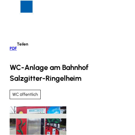
Z
Suche
Menü
u
m
I
n
h
Teilen
a
PDF
l
t
WC-Anlage am Bahnhof
Salzgitter-Ringelheim
WC öffentlich