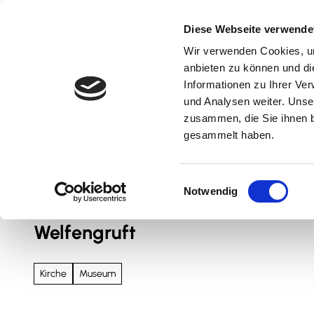
Z
u
Diese Webseite verwende
m
Wir verwenden Cookies, um
Natur & Aktiv
Kultur & Erlebnis
Kulinarik
I
anbieten zu können und di
n
Informationen zu Ihrer Ve
und Analysen weiter. Unse
h
zusammen, die Sie ihnen b
a
gesammelt haben.
l
t
Sie sind hier
Nördliches Harzvorland
E
Notwendig
i
n
Welfengruft
w
i
l
Kirche
Museum
l
i