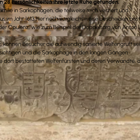
n 28 Persönlichkeiten ihre letzte Ruhe gefunden.
amilie in Sarkophagen, die teilweise reich verziert und
lius im Jahr 1613 hier noch vergleichsweise bescheiden bes
r Opulenz, wie zum Beispiel der Doppelsarg von Anton U
© Christian Bierwagen
, können Besucher die aufwendig sanierte Welfengruft sei
esichtigen und die Sarkophage in den langen Gängen
ie dort bestatteten Welfenfürsten und deren Verwandte, d