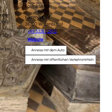
Kontaktdaten
tattet
Kornmarkt
lrich
38300
Wolfenbüttel
+49 5331 / 2892
t 2015
Website
ie bis
Anreise mit dem Auto
Anreise mit öffentlichen Verkehrsmitteln