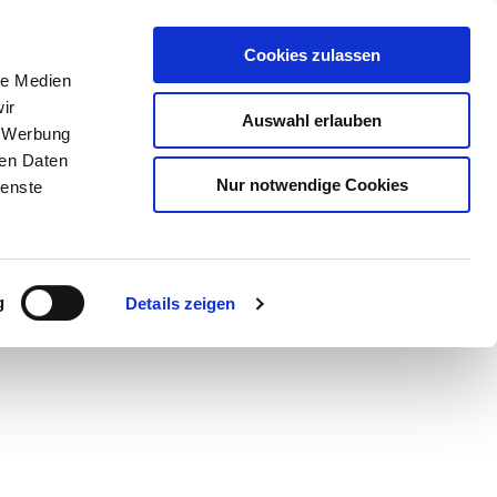
Cookies zulassen
le Medien
ir
Auswahl erlauben
, Werbung
ren Daten
Nur notwendige Cookies
ienste
Teilen
PDF
g
Details zeigen