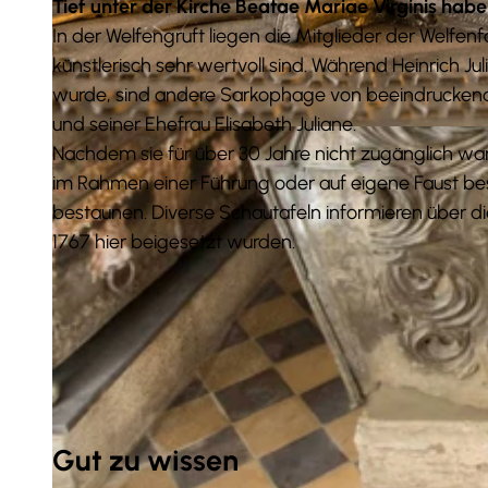
Tief unter der Kirche Beatae Mariae Virginis habe
In der Welfengruft liegen die Mitglieder der Welfenf
künstlerisch sehr wertvoll sind. Während Heinrich Ju
wurde, sind andere Sarkophage von beeindruckende
und seiner Ehefrau Elisabeth Juliane.
© Christian Bierwagen |
CC-BY-SA
Nachdem sie für über 30 Jahre nicht zugänglich war
im Rahmen einer Führung oder auf eigene Faust b
bestaunen. Diverse Schautafeln informieren über d
1767 hier beigesetzt wurden.
Gut zu wissen