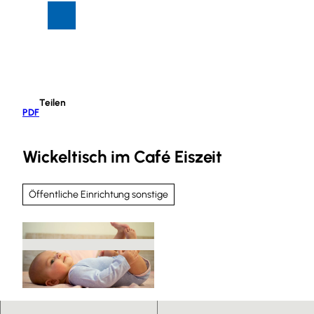
Z
Suche
Menü
u
m
I
n
h
Teilen
a
PDF
l
t
Wickeltisch im Café Eiszeit
Öffentliche Einrichtung sonstige
© © Pixabay