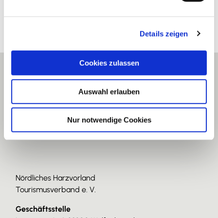
n
g
Details zeigen
s
a
u
Cookies zulassen
s
w
Auswahl erlauben
a
h
l
Nur notwendige Cookies
Nördliches Harzvorland
Tourismusverband e. V.
Geschäftsstelle