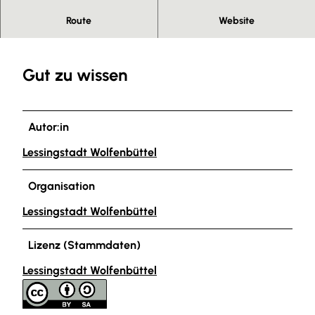
Das Café Eiszeit verfügt über einen Wickeltisch.
Route
Website
Gut zu wissen
Autor:in
Lessingstadt Wolfenbüttel
Organisation
Lessingstadt Wolfenbüttel
Lizenz (Stammdaten)
Lessingstadt Wolfenbüttel