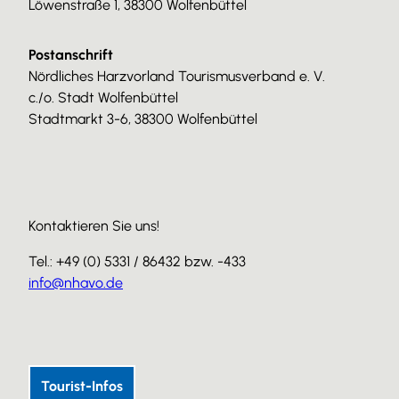
Löwenstraße 1, 38300 Wolfenbüttel
Postanschrift
Nördliches Harzvorland Tourismusverband e. V.
c./o. Stadt Wolfenbüttel
Stadtmarkt 3-6, 38300 Wolfenbüttel
Kontaktieren Sie uns!
Tel.: +49 (0) 5331 / 86432 bzw. -433
info@nhavo.de
I
F
Y
n
a
o
s
c
u
Tourist-Infos
t
e
T