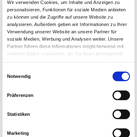
Anreise mit öffentlichen Verkehrsmitteln
Wir verwenden Cookies, um Inhalte und Anzeigen zu
personalisieren, Funktionen für soziale Medien anbieten
zu können und die Zugriffe auf unsere Website zu
analysieren. Außerdem geben wir Informationen zu Ihrer
Verwendung unserer Website an unsere Partner für
soziale Medien, Werbung und Analysen weiter. Unsere
Partner führen diese Informationen möglicherweise mit
Wir bedanken uns!
weiteren Daten zusammen, die Sie ihnen bereitgestellt
Die nachfolgenden Einrichtungen und Institutionen
haben oder die sie im Rahmen Ihrer Nutzung der Dienste
haben uns in der Vergangenheit finanziell gefördert
gesammelt haben.
E
Notwendig
i
n
w
Präferenzen
i
l
l
Statistiken
i
g
Marketing
u