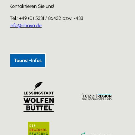
Kontaktieren Sie uns!
Tel.: +49 (0) 5331 / 86432 bzw. -433
info@nhavo.de
I
F
Y
n
a
o
s
c
u
Tourist-Infos
t
e
T
a
b
u
g
o
b
r
o
e
a
k
m