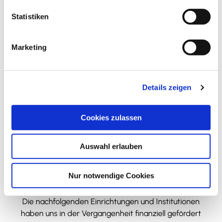
l
l
Statistiken
Gärtnerei Fricke
i
Wannenweg 9
g
38704
Liebenburg
Marketing
u
+49 5346 / 439 6
n
gaertnerei-fricke@t-online.de
g
Details zeigen
s
Anreise mit dem Auto
a
Anreise mit öffentlichen Verkehrsmitteln
u
Cookies zulassen
s
w
Auswahl erlauben
a
h
l
Nur notwendige Cookies
Wir bedanken uns!
Die nachfolgenden Einrichtungen und Institutionen
haben uns in der Vergangenheit finanziell gefördert