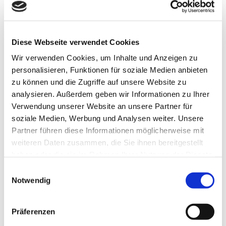
Autor:in
Harzer Tourismusverband e.V.
Diese Webseite verwendet Cookies
Organisation
Wir verwenden Cookies, um Inhalte und Anzeigen zu
personalisieren, Funktionen für soziale Medien anbieten
Harzer Tourismusverband e.V.
zu können und die Zugriffe auf unsere Website zu
analysieren. Außerdem geben wir Informationen zu Ihrer
Verwendung unserer Website an unsere Partner für
soziale Medien, Werbung und Analysen weiter. Unsere
Partner führen diese Informationen möglicherweise mit
In der Nähe
Auf der Karte anschauen
weiteren Daten zusammen, die Sie ihnen bereitgestellt
haben oder die sie im Rahmen Ihrer Nutzung der Dienste
gesammelt haben.
E
Sehenswertes
Notwendig
i
n
w
Präferenzen
i
Kontaktdaten