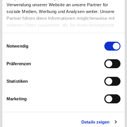
Kornmarkt 8
Verwendung unserer Website an unsere Partner für
38300
Wolfenbüttel
soziale Medien, Werbung und Analysen weiter. Unsere
Partner führen diese Informationen möglicherweise mit
+49 5331 / 6073263
weiteren Daten zusammen, die Sie ihnen bereitgestellt
wollrausch.wf@gmail.com
haben oder die sie im Rahmen Ihrer Nutzung der Dienste
Website
gesammelt haben.
E
Notwendig
Blog
i
Facebook
n
Instagram
w
Präferenzen
i
Anreise mit dem Auto
l
Anreise mit öffentlichen Verkehrsmitteln
l
Statistiken
i
g
Marketing
u
n
g
Wir bedanken uns!
Details zeigen
s