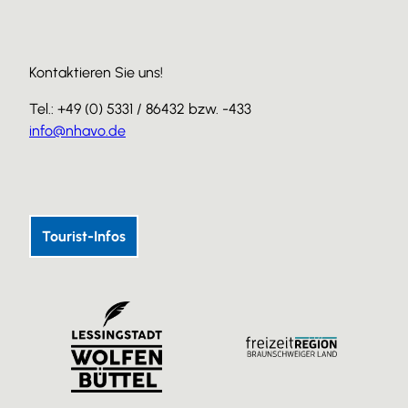
Kontaktieren Sie uns!
Tel.: +49 (0) 5331 / 86432 bzw. -433
info@nhavo.de
I
F
Y
n
a
o
s
c
u
Tourist-Infos
t
e
T
a
b
u
g
o
b
r
o
e
a
k
m