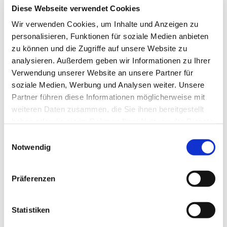
Diese Webseite verwendet Cookies
Wir verwenden Cookies, um Inhalte und Anzeigen zu
personalisieren, Funktionen für soziale Medien anbieten
zu können und die Zugriffe auf unsere Website zu
analysieren. Außerdem geben wir Informationen zu Ihrer
In der Nähe
Auf der Karte anschauen
Verwendung unserer Website an unsere Partner für
soziale Medien, Werbung und Analysen weiter. Unsere
Partner führen diese Informationen möglicherweise mit
weiteren Daten zusammen, die Sie ihnen bereitgestellt
Veranstaltung
haben oder die sie im Rahmen Ihrer Nutzung der Dienste
gesammelt haben.
E
Sehenswertes
Notwendig
i
n
w
Präferenzen
Kontaktdaten
i
l
Mühleneck 12/14
l
Statistiken
38226
Salzgitter
i