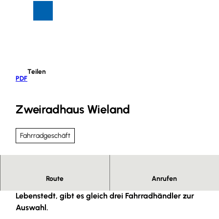
Z
Suche
Menü
u
m
I
n
h
Teilen
a
PDF
l
t
Zweiradhaus Wieland
Fahrradgeschäft
Route
Anrufen
Im größten Stadtteil von Salzgitter, nämlich
Lebenstedt, gibt es gleich drei Fahrradhändler zur
Auswahl.