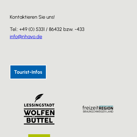
Kontaktieren Sie uns!
Tel.: +49 (0) 5331 / 86432 bzw. -433
info@nhavo.de
I
F
Y
n
a
o
s
c
u
Tourist-Infos
t
e
T
a
b
u
g
o
b
r
o
e
a
k
m