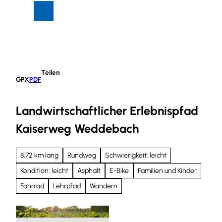
Z
Suche
Menü
u
m
I
n
h
Teilen
a
GPX
PDF
l
t
Landwirtschaftlicher Erlebnispfad
Kaiserweg Weddebach
8,72 km lang
Rundweg
Schwierigkeit: leicht
Kondition: leicht
Asphalt
E-Bike
Familien und Kinder
Fahrrad
Lehrpfad
Wandern