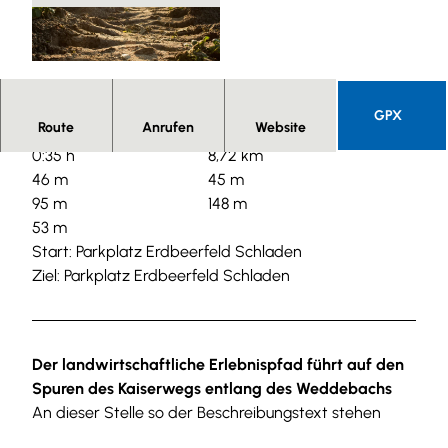
© Dylan de Jonge |
CC0
GPX
Route
Anrufen
Website
0:35 h
8,72 km
46 m
45 m
95 m
148 m
53 m
Start: Parkplatz Erdbeerfeld Schladen
Ziel: Parkplatz Erdbeerfeld Schladen
Der landwirtschaftliche Erlebnispfad führt auf den
Spuren des Kaiserwegs entlang des Weddebachs
An dieser Stelle so der Beschreibungstext stehen