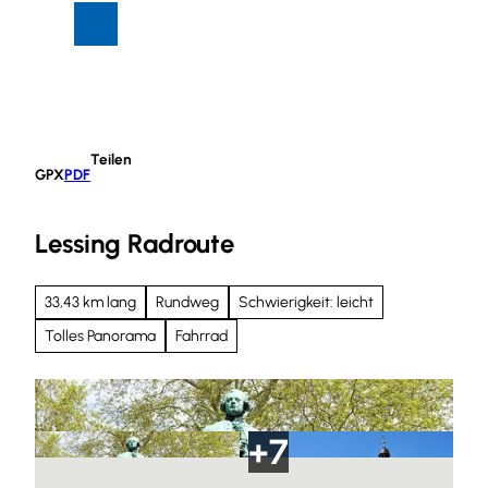
Z
Suche
Menü
u
m
I
n
h
Teilen
a
GPX
PDF
l
t
Lessing Radroute
33,43 km lang
Rundweg
Schwierigkeit: leicht
Tolles Panorama
Fahrrad