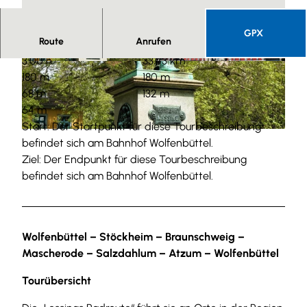
GPX
Route
Anrufen
3:00 h
33,43 km
© Thomas Kempernolte, Elm-Freizeit, Allianz fü
© Thomas Kempernolte, Elm-Freizeit, Allianz fü
r die Region GmbH |
CC-BY-SA
r die Region GmbH |
CC-BY-SA
180 m
180 m
68 m
132 m
64 m
Start: Der Startpunkt für diese Tourbeschreibung
© Thomas Kempernolte, Elm-Freizeit, Allianz für die Region GmbH |
CC-BY-SA
befindet sich am Bahnhof Wolfenbüttel.
Ziel: Der Endpunkt für diese Tourbeschreibung
befindet sich am Bahnhof Wolfenbüttel.
Wolfenbüttel – Stöckheim – Braunschweig –
Mascherode – Salzdahlum – Atzum – Wolfenbüttel
Tourübersicht