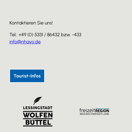
Kontaktieren Sie uns!
Tel.: +49 (0) 5331 / 86432 bzw. -433
info@nhavo.de
I
F
Y
n
a
o
s
c
u
Tourist-Infos
t
e
T
a
b
u
g
o
b
r
o
e
a
k
m