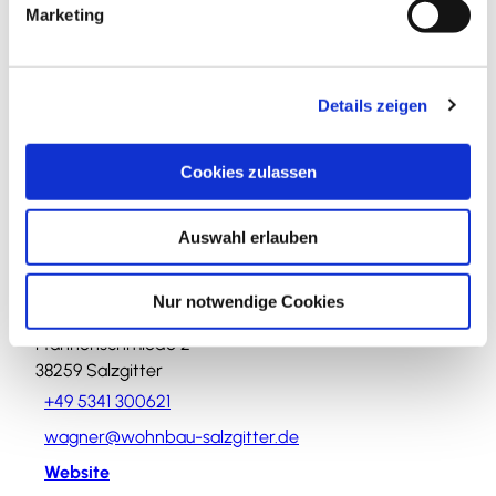
Marketing
u
n
Veranstaltung
g
Details zeigen
s
a
Sehenswertes
u
Cookies zulassen
s
Touren
w
Auswahl erlauben
a
h
l
Kontaktdaten
Nur notwendige Cookies
Pfannenschmiede 2
38259
Salzgitter
+49 5341 300621
wagner@wohnbau-salzgitter.de
Website