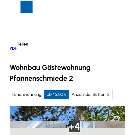
Z
Suche
Menü
u
m
I
n
h
Teilen
a
PDF
l
t
Wohnbau Gästewohnung
Pfannenschmiede 2
Ferienwohnung
ab 45,00 €
Anzahl der Betten: 2