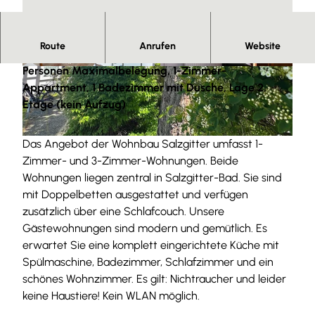
Route
Anrufen
Website
Kurzbeschreibung: Wohnfläche ca. 47 qm, 3
Personen Maximalbelegung, 1-Zimmer-
© Wohnbau Salzgitter |
CC-BY-ND
© Wohnbau Salzgitter |
CC-BY-ND
Appartment, 1 Badezimmer mit Dusche, Lage 2.
Etage (kein Aufzug)
Das Angebot der Wohnbau Salzgitter umfasst 1-
© Wohnbau Salzgitter |
CC-BY-ND
Zimmer- und 3-Zimmer-Wohnungen. Beide
Wohnungen liegen zentral in Salzgitter-Bad. Sie sind
mit Doppelbetten ausgestattet und verfügen
zusätzlich über eine Schlafcouch. Unsere
Gästewohnungen sind modern und gemütlich. Es
erwartet Sie eine komplett eingerichtete Küche mit
Spülmaschine, Badezimmer, Schlafzimmer und ein
schönes Wohnzimmer. Es gilt: Nichtraucher und leider
keine Haustiere! Kein WLAN möglich.