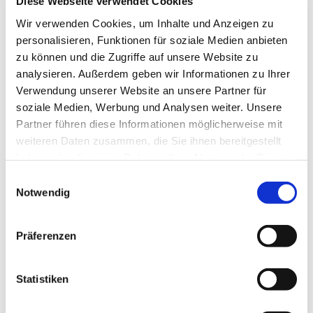
Diese Webseite verwendet Cookies
Wir verwenden Cookies, um Inhalte und Anzeigen zu
Kontaktdaten
personalisieren, Funktionen für soziale Medien anbieten
zu können und die Zugriffe auf unsere Website zu
analysieren. Außerdem geben wir Informationen zu Ihrer
Organisation
Verwendung unserer Website an unsere Partner für
soziale Medien, Werbung und Analysen weiter. Unsere
Tourist-Information Salzgitter c/o Wirtschafts- und
Partner führen diese Informationen möglicherweise mit
Innovationsförderung Salzgitter GmbH
weiteren Daten zusammen, die Sie ihnen bereitgestellt
haben oder die sie im Rahmen Ihrer Nutzung der Dienste
Lizenz (Stammdaten)
gesammelt haben.
E
Tourist-Information Salzgitter
Notwendig
i
n
w
Präferenzen
i
l
l
Statistiken
i
In der Nähe
Auf der Karte anschauen
g