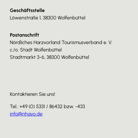
Geschäftsstelle
Löwenstraße 1, 38300 Wolfenbüttel
Postanschrift
Nördliches Harzvorland Tourismusverband e. V.
c./o. Stadt Wolfenbüttel
Stadtmarkt 3-6, 38300 Wolfenbüttel
Kontaktieren Sie uns!
Tel.: +49 (0) 5331 / 86432 bzw. -433
info@nhavo.de
I
F
Y