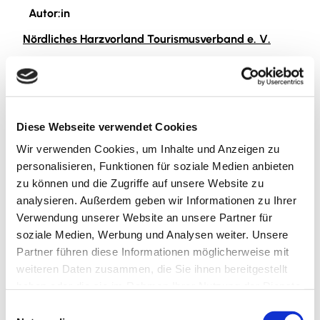
Autor:in
Nördliches Harzvorland Tourismusverband e. V.
Organisation
Nördliches Harzvorland Tourismusverband e. V.
Diese Webseite verwendet Cookies
Lizenz (Stammdaten)
Wir verwenden Cookies, um Inhalte und Anzeigen zu
Nördliches Harzvorland Tourismusverband e. V.
personalisieren, Funktionen für soziale Medien anbieten
zu können und die Zugriffe auf unsere Website zu
analysieren. Außerdem geben wir Informationen zu Ihrer
Verwendung unserer Website an unsere Partner für
soziale Medien, Werbung und Analysen weiter. Unsere
Partner führen diese Informationen möglicherweise mit
weiteren Daten zusammen, die Sie ihnen bereitgestellt
In der Nähe
Auf der Karte anschauen
haben oder die sie im Rahmen Ihrer Nutzung der Dienste
gesammelt haben.
E