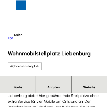
Z
Suche
Menü
u
m
I
n
h
Teilen
a
PDF
l
t
Wohnmobilstellplatz Liebenburg
Wohnmobilstellplatz
Herzlich willkommen in Liebenburg!
Route
Anrufen
Website
Liebenburg bietet hier gebührenfreie Stellplätze ohne
extra Service für vier Mobile am Ortsrand an. Der