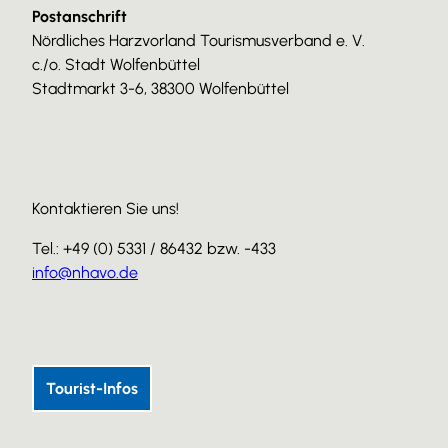
Postanschrift
Nördliches Harzvorland Tourismusverband e. V.
c./o. Stadt Wolfenbüttel
Stadtmarkt 3-6, 38300 Wolfenbüttel
Kontaktieren Sie uns!
Tel.: +49 (0) 5331 / 86432 bzw. -433
info@nhavo.de
I
F
Y
n
a
o
s
c
u
Tourist-Infos
t
e
T
a
b
u