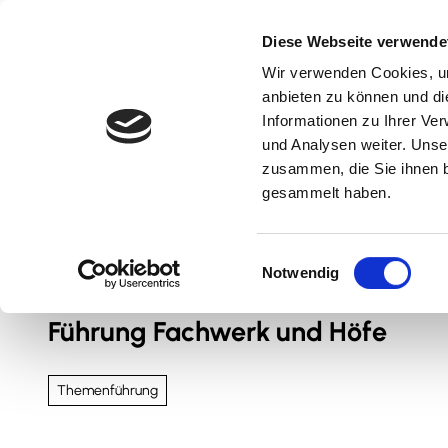
Z
u
Diese Webseite verwende
m
Wir verwenden Cookies, um
Natur & Aktiv
Kultur & Erlebnis
Kulinarik
I
anbieten zu können und di
n
Informationen zu Ihrer Ve
und Analysen weiter. Unse
h
zusammen, die Sie ihnen b
a
gesammelt haben.
l
t
Sie sind hier
Nördliches Harzvorland
E
Notwendig
i
n
Führung Fachwerk und Höfe
w
i
l
Themenführung
l
i