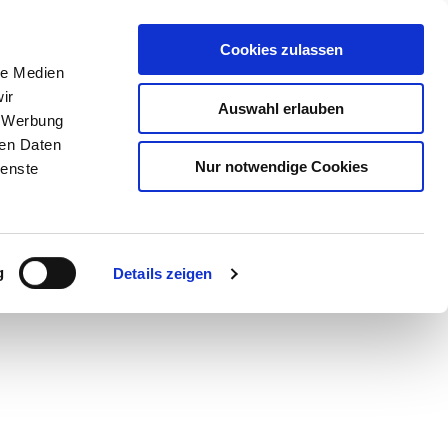
Cookies zulassen
le Medien
ir
Auswahl erlauben
, Werbung
ren Daten
Nur notwendige Cookies
ienste
Teilen
PDF
g
Details zeigen