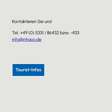
Kontaktieren Sie uns!
Tel.: +49 (0) 5331 / 86432 bzw. -433
info@nhavo.de
I
F
Y
n
a
o
s
c
u
Tourist-Infos
t
e
T
a
b
u
g
o
b
r
o
e
a
k
m