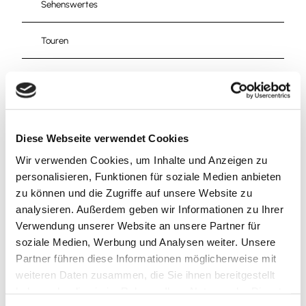
Sehenswertes
Touren
Pächter/Betreiber
Kerstin Macenauer
Diese Webseite verwendet Cookies
Dr.-Heinrich-Jasper-Straße 43
Wir verwenden Cookies, um Inhalte und Anzeigen zu
38304
Wolfenbüttel
personalisieren, Funktionen für soziale Medien anbieten
+49 5331 / 2525
zu können und die Zugriffe auf unsere Website zu
info@baeckerei-reuss.de
analysieren. Außerdem geben wir Informationen zu Ihrer
Verwendung unserer Website an unsere Partner für
Website
soziale Medien, Werbung und Analysen weiter. Unsere
Facebook
Partner führen diese Informationen möglicherweise mit
Instagram
weiteren Daten zusammen, die Sie ihnen bereitgestellt
Anreise mit dem Auto
haben oder die sie im Rahmen Ihrer Nutzung der Dienste