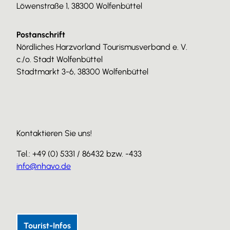
Löwenstraße 1, 38300 Wolfenbüttel
Postanschrift
Nördliches Harzvorland Tourismusverband e. V.
c./o. Stadt Wolfenbüttel
Stadtmarkt 3-6, 38300 Wolfenbüttel
Kontaktieren Sie uns!
Tel.: +49 (0) 5331 / 86432 bzw. -433
info@nhavo.de
I
F
Y
n
a
o
s
c
u
Tourist-Infos