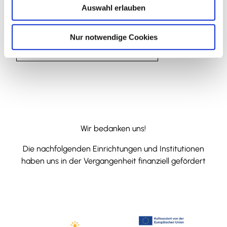
Auswahl erlauben
a
Website
h
l
Anreise mit dem Auto
Nur notwendige Cookies
Anreise mit öffentlichen Verkehrsmitteln
Wir bedanken uns!
Die nachfolgenden Einrichtungen und Institutionen
haben uns in der Vergangenheit finanziell gefördert