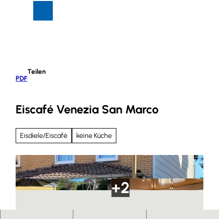
Z
Suche
Menü
u
m
I
n
h
Teilen
a
PDF
l
t
Eiscafé Venezia San Marco
Eisdiele/Eiscafé
keine Küche