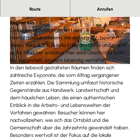
Das Heimatmuseum Vienenburg lädt zu einer
Route
Anrufen
spannenden Entdeckungsreise in die Geschichte der
Region ein.
Getragen vom Engagement des
Heimatmuseumsvereins Vienenburg e.V., bewahrt
dieses Haus das kulturelle Erbe des Ortes und macht
es für Besucher erlebbar. Hier wird Geschichte nicht
© Herbert Müller Heimatmuseum Vienenburg/H. Müller
nur ausgestellt, sondern lebendig vermittelt.
In den liebevoll gestalteten Räumen finden sich
© Herbert Müller Heimatmuseum Vienenburg/H. Müller
zahlreiche Exponate, die vom Alltag vergangener
Zeiten erzählen. Die Sammlung umfasst historische
Gegenstände aus Handwerk, Landwirtschaft und
dem häuslichen Leben, die einen authentischen
Einblick in die Arbeits- und Lebenswelten der
Vorfahren gewähren. Besucher können hier
nachvollziehen, wie sich das Ortsbild und die
Gemeinschaft über die Jahrzehnte gewandelt haben.
Besonders wertvoll ist der Fokus auf die lokale