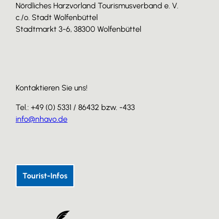
Nördliches Harzvorland Tourismusverband e. V.
c./o. Stadt Wolfenbüttel
Stadtmarkt 3-6, 38300 Wolfenbüttel
Kontaktieren Sie uns!
Tel.: +49 (0) 5331 / 86432 bzw. -433
info@nhavo.de
I
F
Y
n
a
o
s
c
u
Tourist-Infos
t
e
T
a
b
u
g
o
b
r
o
e