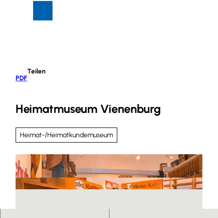
Z
Suche
Menü
u
m
I
n
h
Teilen
a
PDF
l
t
Heimatmuseum Vienenburg
Heimat-/Heimatkundemuseum