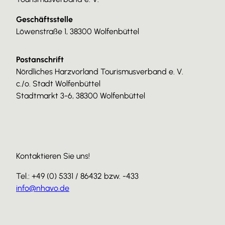
Geschäftsstelle
Löwenstraße 1, 38300 Wolfenbüttel
Postanschrift
Nördliches Harzvorland Tourismusverband e. V.
c./o. Stadt Wolfenbüttel
Stadtmarkt 3-6, 38300 Wolfenbüttel
Kontaktieren Sie uns!
Tel.: +49 (0) 5331 / 86432 bzw. -433
info@nhavo.de
I
F
Y