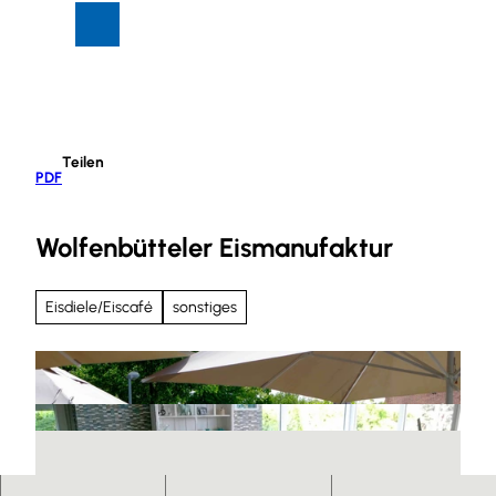
Z
Suche
Menü
u
m
I
n
h
Teilen
a
PDF
l
t
Wolfenbütteler Eismanufaktur
Eisdiele/Eiscafé
sonstiges