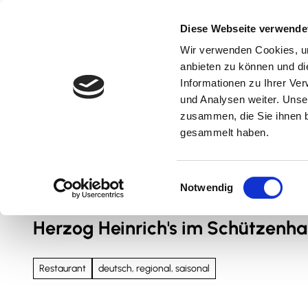
Z
u
Diese Webseite verwende
m
Wir verwenden Cookies, um
Natur & Aktiv
Kultur & Erlebnis
Kulinarik
I
anbieten zu können und di
n
Informationen zu Ihrer Ve
und Analysen weiter. Unse
h
zusammen, die Sie ihnen b
a
gesammelt haben.
l
t
Sie sind hier
Nördliches Harzvorland
E
Notwendig
i
n
Herzog Heinrich's im Schützenh
w
i
l
Restaurant
deutsch, regional, saisonal
l
i