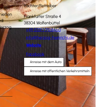
Pächter/Betreiber
or der
enießen
Frankfurter Straße 4
ll
38304
Wolfenbüttel
 Herzog
+49 5331 / 7108460
info@herzog-heinrichs.de
Website
Facebook
Anreise mit dem Auto
Anreise mit öffentlichen Verkehrsmitteln