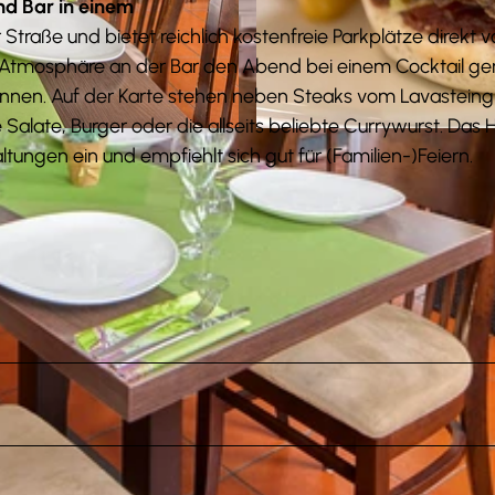
nd Bar in einem
Straße und bietet reichlich kostenfreie Parkplätze direkt v
er Atmosphäre an der Bar den Abend bei einem Cocktail g
nnen. Auf der Karte stehen neben Steaks vom Lavasteingri
Salate, Burger oder die allseits beliebte Currywurst. Das
© Anna Meurer |
CC-BY-SA
tungen ein und empfiehlt sich gut für (Familien-)Feiern.