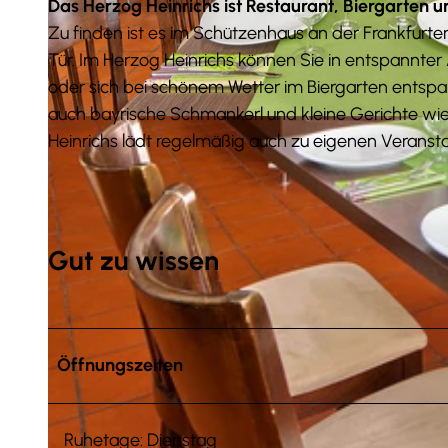
Das Herzog Heinrichs ist Restaurant, Biergarten u
Zu finden ist es im Schützenhaus an der Frankfurter 
Tür. Im Herzog Heinrichs können Sie in entspannt
oder sich bei schönem Wetter im Biergarten entspa
auch bayrische Schmankerl und kleine Gerichte wie 
© Anna Meurer |
CC-BY-SA
Heinrichs lädt regelmäßig auch zu eigenen Veranstal
Gut zu wissen
Öffnungszeiten
Ruhetage: Dienstag