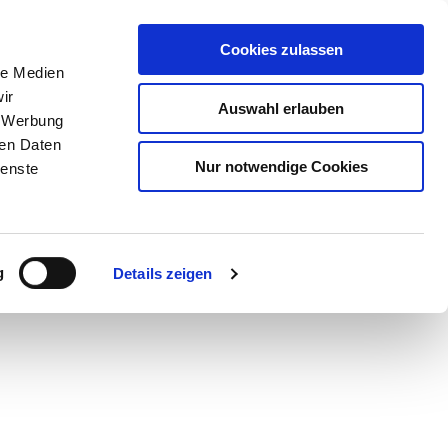
Cookies zulassen
le Medien
ir
Auswahl erlauben
, Werbung
ren Daten
Nur notwendige Cookies
ienste
Teilen
PDF
g
Details zeigen