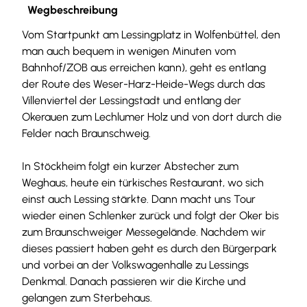
Wegbeschreibung
g
h
Vom Startpunkt am Lessingplatz in Wolfenbüttel, den
a
man auch bequem in wenigen Minuten vom
u
Bahnhof/ZOB aus erreichen kann), geht es entlang
s
der Route des Weser-Harz-Heide-Wegs durch das
.
Villenviertel der Lessingstadt und entlang der
j
Okerauen zum Lechlumer Holz und von dort durch die
p
Felder nach Braunschweig.
e
g
In Stöckheim folgt ein kurzer Abstecher zum
Weghaus, heute ein türkisches Restaurant, wo sich
einst auch Lessing stärkte. Dann macht uns Tour
wieder einen Schlenker zurück und folgt der Oker bis
zum Braunschweiger Messegelände. Nachdem wir
dieses passiert haben geht es durch den Bürgerpark
und vorbei an der Volkswagenhalle zu Lessings
Denkmal. Danach passieren wir die Kirche und
gelangen zum Sterbehaus.