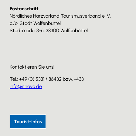
Postanschrift
Nördliches Harzvorland Tourismusverband e. V.
c./o. Stadt Wolfenbüttel
Stadtmarkt 3-6, 38300 Wolfenbüttel
Kontaktieren Sie uns!
Tel.: +49 (0) 5331 / 86432 bzw. -433
info@nhavo.de
I
F
Y
n
a
o
s
c
u
Tourist-Infos
t
e
T
a
b
u