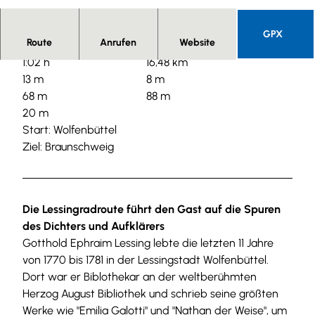
i
n
GPX
s
Route
Anrufen
Website
c
1:02 h
16,48 km
h
13 m
8 m
r
68 m
88 m
i
20 m
f
Start: Wolfenbüttel
t
Ziel: Braunschweig
-
u
e
b
Die Lessingradroute führt den Gast
auf die Spuren
e
des Dichters und Aufklärers
r
Gotthold Ephraim Lessing lebte die letzten 11 Jahre
-
von 1770 bis 1781 in der Lessingstadt Wolfenbüttel.
d
Dort war er Biblothekar an der weltberühmten
e
Herzog August Bibliothek und schrieb seine größten
m
Werke wie "Emilia Galotti" und "Nathan der Weise", um