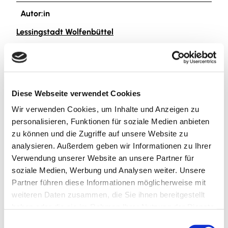
Autor:in
Lessingstadt Wolfenbüttel
Organisation
Lessingstadt Wolfenbüttel
Diese Webseite verwendet Cookies
Lizenz (Stammdaten)
Wir verwenden Cookies, um Inhalte und Anzeigen zu
Lessingstadt Wolfenbüttel
personalisieren, Funktionen für soziale Medien anbieten
zu können und die Zugriffe auf unsere Website zu
analysieren. Außerdem geben wir Informationen zu Ihrer
Verwendung unserer Website an unsere Partner für
Unser Tipp
soziale Medien, Werbung und Analysen weiter. Unsere
Partner führen diese Informationen möglicherweise mit
Schaut Euch vor dem Start unbedingt das Schloss
weiteren Daten zusammen, die Sie ihnen bereitgestellt
Wolfenbüttel, die Herzog August Bibliothek und das
haben oder die sie im Rahmen Ihrer Nutzung der Dienste
Lessinghaus an. Auch das Bürger Museum am Platz ist
gesammelt haben.
E