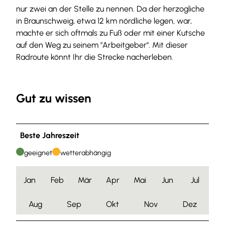
-
nur zwei an der Stelle zu nennen. Da der herzogliche
e
in Braunschweig, etwa 12 km nördliche legen, war,
i
machte er sich oftmals zu Fuß oder mit einer Kutsche
n
auf den Weg zu seinem "Arbeitgeber". Mit dieser
g
Radroute könnt Ihr die Strecke nacherleben.
a
n
g
Gut zu wissen
-
z
u
Beste Jahreszeit
m
-
geeignet
wetterabhängig
l
e
Jan
Feb
Mär
Apr
Mai
Jun
Jul
s
s
Aug
Sep
Okt
Nov
Dez
i
n