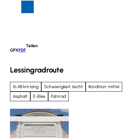
Z
Suche
Menü
u
m
I
n
h
Teilen
a
GPX
PDF
l
t
Lessingradroute
16,48 km lang
Schwierigkeit: leicht
Kondition: mittel
Asphalt
E-Bike
Fahrrad