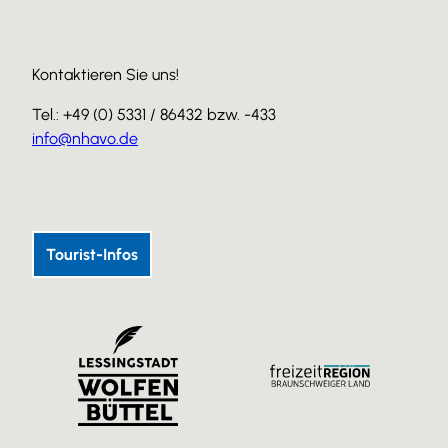
Kontaktieren Sie uns!
Tel.: +49 (0) 5331 / 86432 bzw. -433
info@nhavo.de
I
F
Y
n
a
o
s
c
u
Tourist-Infos
t
e
T
a
b
u
g
o
b
r
o
e
a
k
m