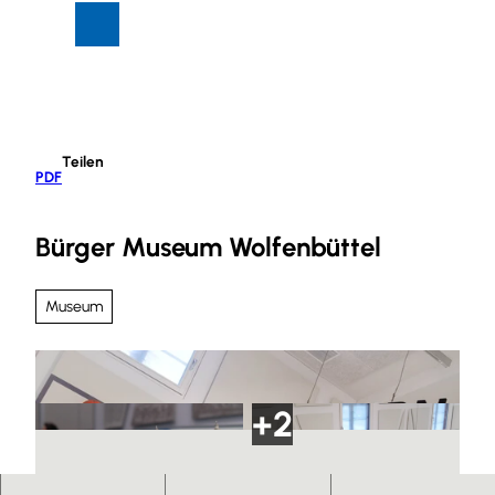
Z
Suche
Menü
u
m
I
n
h
Teilen
a
PDF
l
t
Bürger Museum Wolfenbüttel
Museum