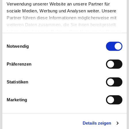
Verwendung unserer Website an unsere Partner für
Blog
soziale Medien, Werbung und Analysen weiter. Unsere
YouTube
Partner führen diese Informationen möglicherweise mit
weiteren Daten zusammen, die Sie ihnen bereitgestellt
Autor:in
haben oder die sie im Rahmen Ihrer Nutzung der Dienste
Lessingstadt Wolfenbüttel
gesammelt haben.
E
Notwendig
i
Organisation
n
Lessingstadt Wolfenbüttel
w
Präferenzen
i
Lizenz (Stammdaten)
l
l
Statistiken
Lessingstadt Wolfenbüttel
i
g
Marketing
u
n
g
Details zeigen
s
Dieser Seiteninhalt wurde teilweise oder vollständig