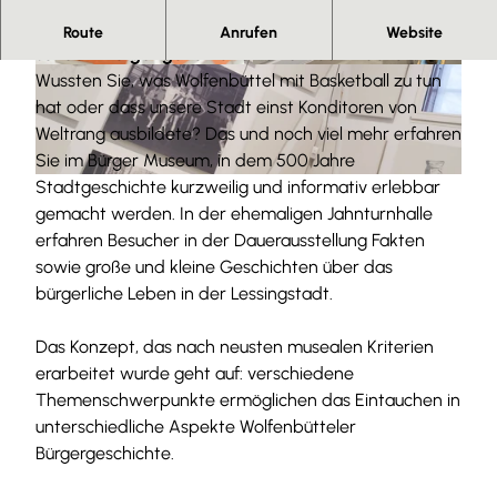
Das Bürger Museum will nicht nur informieren,
Route
Anrufen
Website
sondern vergangene Zeiten erfahrbar machen.
© Stadt Wolfenbüttel |
CC0
© Stadt Wolfenbüttel |
CC0
Wussten Sie, was Wolfenbüttel mit Basketball zu tun
hat oder dass unsere Stadt einst Konditoren von
Weltrang ausbildete? Das und noch viel mehr erfahren
Sie im Bürger Museum, in dem 500 Jahre
Stadtgeschichte kurzweilig und informativ erlebbar
© Björn Reckewell |
CC0
gemacht werden. In der ehemaligen Jahnturnhalle
erfahren Besucher in der Dauerausstellung Fakten
sowie große und kleine Geschichten über das
bürgerliche Leben in der Lessingstadt.
Das Konzept, das nach neusten musealen Kriterien
erarbeitet wurde geht auf: verschiedene
Themenschwerpunkte ermöglichen das Eintauchen in
unterschiedliche Aspekte Wolfenbütteler
Bürgergeschichte.