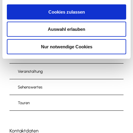
a
durch KI optimiert oder erstellt.
u
Cookies zulassen
s
w
Auswahl erlauben
a
h
l
In der Nähe
Nur notwendige Cookies
Auf der Karte anschauen
Veranstaltung
Sehenswertes
Touren
Kontaktdaten