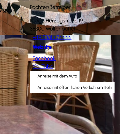
Pächter/Betreiber
 gut.
Lange Herzogstraße 19
38300
Wolfenbüttel
+49 5331 / 76666
Website
Facebook
YouTube
Anreise mit dem Auto
Anreise mit öffentlichen Verkehrsmitteln