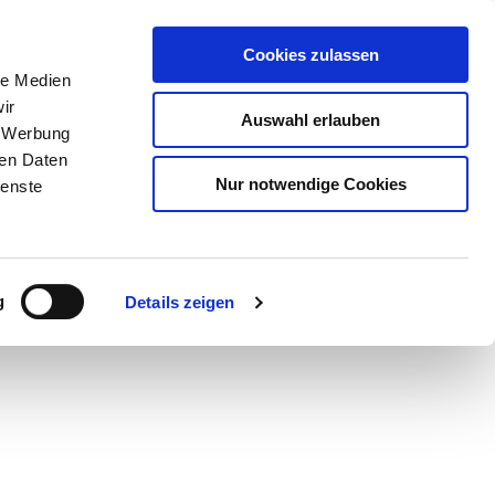
Cookies zulassen
le Medien
ir
Auswahl erlauben
, Werbung
ren Daten
Nur notwendige Cookies
ienste
Teilen
PDF
g
Details zeigen