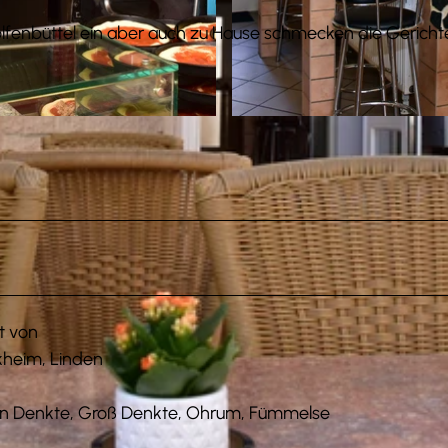
olfenbüttel ein aber auch zu Hause schmecken die Gerichte
© Frank Rutzen
t von
kheim, Linden
ein Denkte, Groß Denkte, Ohrum, Fümmelse