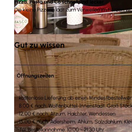
Pizza, Pasta und Co schnell und lecker
Die kleine Pizzeria lädt zum Verweilen im Herzen W
© Frank Rutzen
Gut zu wissen
Öffnungszeiten
kostenlose Lieferung ab einen Mindestbestellwer
8,00 € nach: Wolfenbüttel-Innenstadt, Groß Stöc
12,00 € nach: Atzum, Halchter, Wendessen
15,00 € nach: Adersheim, Ahlum, Salzdahlum, Kl
Tel. Bestellannahme: 10:00 - 21.30 Uhr