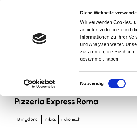
Z
u
Diese Webseite verwende
m
Wir verwenden Cookies, um
Natur & Aktiv
Kultur & Erlebnis
Kulinarik
I
anbieten zu können und di
n
Informationen zu Ihrer Ve
und Analysen weiter. Unse
h
zusammen, die Sie ihnen b
a
gesammelt haben.
l
t
Sie sind hier
Nördliches Harzvorland
E
Notwendig
i
n
Pizzeria Express Roma
w
i
l
Bringdienst
Imbiss
italienisch
l
i