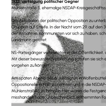
1933: Verfolgung politischer Gegner
Mühlenstraße 5, ehemalige NSDAP-Kreisgeschäftsst
Um Aktivitäten der politischen Opposition zu unte
Gruppen auf Streife. In der Nacht vom 29. auf den 3
der Annahme, Kommunisten vor sich zu haben, sch
Landmann getötet.
NS-Parteigänger verbreiteten in der Öffentlichkeit
Mit dieser bewussten Verdrehung schufen sie sich 
vorgehen zu können.
Am späten Abend des 6. Juli folgten in Wolfenbüttel
Oppositionelle in Haft zu nehmen und in die NSDAP
Mühlenstraße 5 zu bringen. Hier waren die Fest
misshandelt hatte, unbeschreiblich enthemmten Fo