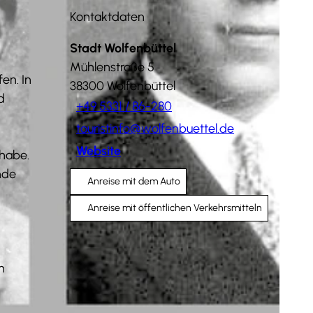
Kontaktdaten
Stadt Wolfenbüttel
Mühlenstraße 5
en. In
38300
Wolfenbüttel
d
+49 5331 / 86-280
touristinfo@wolfenbuettel.de
Website
 habe.
nde
Anreise mit dem Auto
Anreise mit öffentlichen Verkehrsmitteln
n