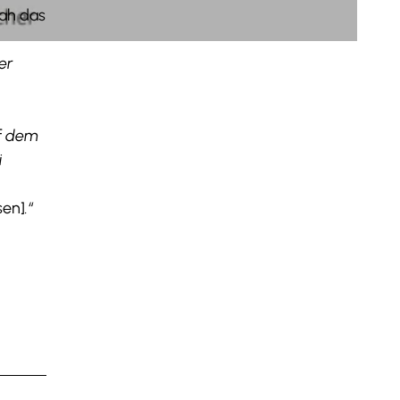
hah das
er
f dem
i
en]
.“