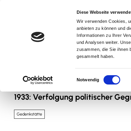
Z
u
Diese Webseite verwende
m
Wir verwenden Cookies, um
Natur & Aktiv
Kultur & Erlebnis
Kulinarik
I
anbieten zu können und di
n
Informationen zu Ihrer Ve
und Analysen weiter. Unse
h
zusammen, die Sie ihnen b
a
gesammelt haben.
l
t
Sie sind hier
Nördliches Harzvorland
E
Notwendig
i
n
1933: Verfolgung politischer Geg
w
i
l
Gedenkstätte
l
i