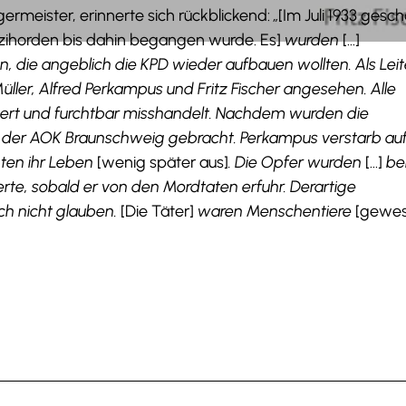
germeister, erinnerte sich rückblickend:
„
[Im Juli 1933 gesc
zihorden bis dahin begangen wurde. Es]
wurden
[…]
die angeblich die KPD wieder aufbauen wollten. Als Leit
ller, Alfred Perkampus und Fritz Fischer angesehen. Alle
ert und furchtbar misshandelt. Nachdem wurden die
er AOK Braunschweig gebracht. Perkampus verstarb au
ten ihr Leben
[wenig später aus]
. Die Opfer wurden
[...]
be
rte, sobald er von den Mordtaten erfuhr. Derartige
h nicht glauben.
[Die Täter]
waren Menschentiere
[gewes