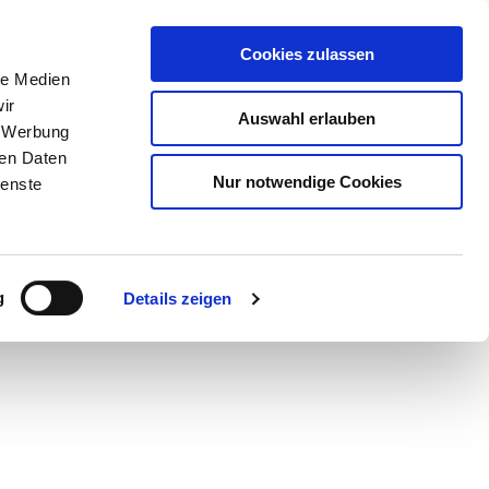
Cookies zulassen
le Medien
ir
Auswahl erlauben
, Werbung
ren Daten
Nur notwendige Cookies
ienste
Teilen
PDF
g
Details zeigen