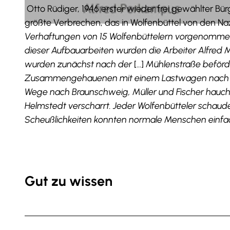
Otto Rüdiger, 1946 erster wieder frei gewählter Bür
größte Verbrechen, das in Wolfenbüttel von den Na
© NLA WO, 171 N Zg. 2013/061 Nr. 148 |
CC-BY-SA
Verhaftungen von 15 Wolfenbüttelern vorgenommen, 
dieser Aufbauarbeiten wurden die Arbeiter Alfred Mü
wurden zunächst nach der
[...]
Mühlenstraße beförd
Zusammengehauenen mit einem Lastwagen nach d
Wege nach Braunschweig, Müller und Fischer hauch
Helmstedt verscharrt. Jeder Wolfenbütteler schaude
Scheußlichkeiten konnten normale Menschen einfac
Gut zu wissen