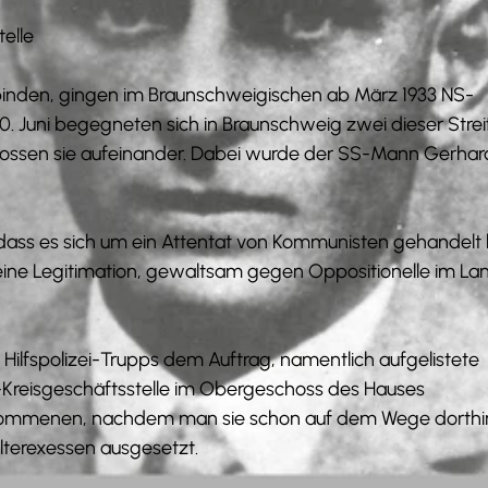
elle
rbinden, gingen im Braunschweigischen ab März 1933 NS-
0. Juni begegneten sich in Braunschweig zwei dieser Streif
ossen sie aufeinander. Dabei wurde der SS-Mann Gerhar
, dass es sich um ein Attentat von Kommunisten gehandelt
eine Legitimation, gewaltsam gegen Oppositionelle im La
 Hilfspolizei-Trupps dem Auftrag, namentlich aufgelistete
-Kreisgeschäftsstelle im Obergeschoss des Hauses
genommenen, nachdem man sie schon auf dem Wege dorthi
lterexessen ausgesetzt.