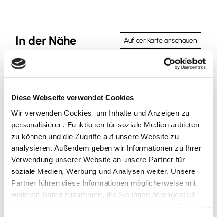
In der Nähe
Auf der Karte anschauen
Sehenswertes
Diese Webseite verwendet Cookies
Wir verwenden Cookies, um Inhalte und Anzeigen zu
Kontaktdaten
personalisieren, Funktionen für soziale Medien anbieten
zu können und die Zugriffe auf unsere Website zu
Leipziger Straße / B79
analysieren. Außerdem geben wir Informationen zu Ihrer
38170
Winnigstedt
- Mattierzoll
Verwendung unserer Website an unsere Partner für
ortsbeauftragter@winnigstedt.info
soziale Medien, Werbung und Analysen weiter. Unsere
Partner führen diese Informationen möglicherweise mit
Website
weiteren Daten zusammen, die Sie ihnen bereitgestellt
Anreise mit dem Auto
haben oder die sie im Rahmen Ihrer Nutzung der Dienste