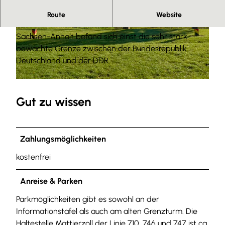
Herzlich willkommen
Route
Website
An der Grenze zwischen Niedersachsen und
© Anna Meurer |
CC-BY-SA
© Anna Meurer |
CC-BY-SA
Sachsen-Anhalt befand sich einst die sehr stark
bewachte Grenze zwischen der Bundesrepublik
Deutschland und der DDR.
© Anna Meurer |
CC-BY-SA
Gut zu wissen
Zahlungsmöglichkeiten
kostenfrei
Anreise & Parken
Parkmöglichkeiten gibt es sowohl an der
Informationstafel als auch am alten Grenzturm. Die
Haltestelle Mattierzoll der Linie 710, 746 und 747 ist ca.