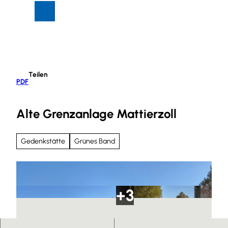
Z
Suche
Menü
u
m
I
n
h
Teilen
a
PDF
l
t
Alte Grenzanlage Mattierzoll
Gedenkstätte
Grünes Band