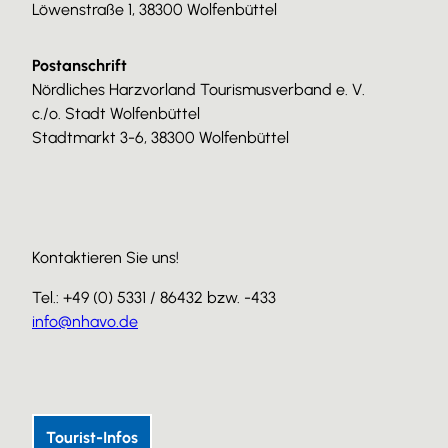
Löwenstraße 1, 38300 Wolfenbüttel
Postanschrift
Nördliches Harzvorland Tourismusverband e. V.
c./o. Stadt Wolfenbüttel
Stadtmarkt 3-6, 38300 Wolfenbüttel
Kontaktieren Sie uns!
Tel.: +49 (0) 5331 / 86432 bzw. -433
info@nhavo.de
I
F
Y
n
a
o
s
c
u
Tourist-Infos