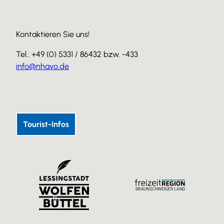
Kontaktieren Sie uns!
Tel.: +49 (0) 5331 / 86432 bzw. -433
info@nhavo.de
I
F
Y
n
a
o
s
c
u
Tourist-Infos
t
e
T
a
b
u
g
o
b
r
o
e
a
k
m