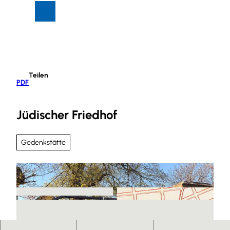
Z
Suche
Menü
u
m
I
n
h
Teilen
a
PDF
l
t
Jüdischer Friedhof
Gedenkstätte