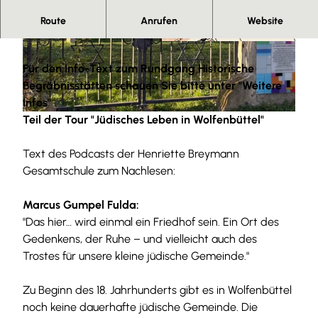
Am Jahnstein 1 - der Jüdische Friedhof ist die letzte
Route
Anrufen
Website
Ruhestätte und ein Ort für die Ewigkeit
© Jessica Lau, Allianz für die Region GmbH
Für den Info-Text zum
Rundgang Historische
Begräbnisstätten
schauen Sie bitte unter "Weitere
Infos"
Teil der Tour "Jüdisches Leben in Wolfenbüttel"
© Björn Reckewell |
CC0
Text des Podcasts der Henriette Breymann
Gesamtschule zum Nachlesen:
Marcus Gumpel Fulda:
"Das hier… wird einmal ein Friedhof sein. Ein Ort des
Gedenkens, der Ruhe – und vielleicht auch des
Trostes für unsere kleine jüdische Gemeinde."
Zu Beginn des 18. Jahrhunderts gibt es in Wolfenbüttel
noch keine dauerhafte jüdische Gemeinde. Die