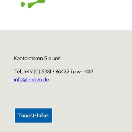
Kontaktieren Sie uns!
Tel.: +49 (0) 5331 / 86432 bzw. -433
info@nhavo.de
I
F
Y
n
a
o
s
c
u
Tourist-Infos
t
e
T
a
b
u