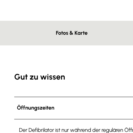
g
u
n
g
s
Fotos & Karte
a
u
s
w
a
h
Gut zu wissen
l
Öffnungszeiten
Der Defibrilator ist nur während der regulären Öf