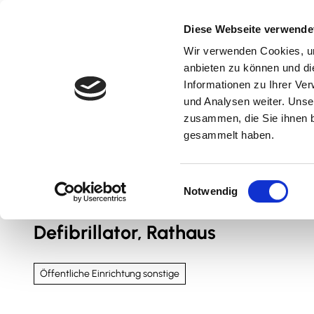
Z
u
Diese Webseite verwende
m
Wir verwenden Cookies, um
Natur & Aktiv
Kultur & Erlebnis
Kulinarik
I
anbieten zu können und di
n
Informationen zu Ihrer Ve
und Analysen weiter. Unse
h
zusammen, die Sie ihnen b
a
gesammelt haben.
l
t
Sie sind hier
Nördliches Harzvorland
E
Notwendig
i
n
Defibrillator, Rathaus
w
i
l
Öffentliche Einrichtung sonstige
l
i