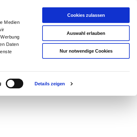
Cookies zulassen
le Medien
ir
Auswahl erlauben
, Werbung
ren Daten
Nur notwendige Cookies
ienste
Teilen
PDF
g
Details zeigen