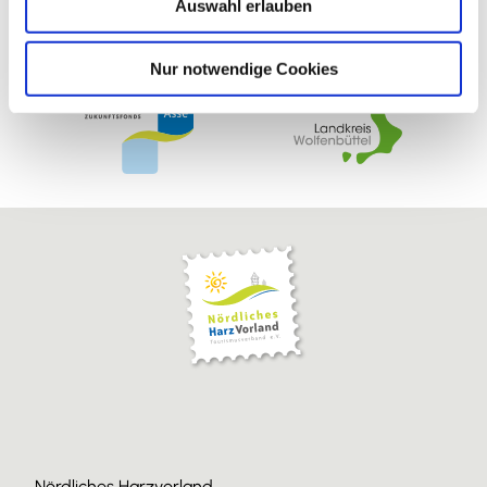
Auswahl erlauben
a
h
l
Nur notwendige Cookies
Nördliches Harzvorland