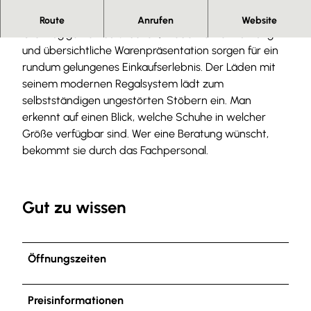
Der bekannte Schuh-Anbieter
Route
Anrufen
Website
Großzügige Verkaufsflächen, moderne Lichtführung
und übersichtliche Warenpräsentation sorgen für ein
rundum gelungenes Einkaufserlebnis. Der Läden mit
seinem modernen Regalsystem lädt zum
selbstständigen ungestörten Stöbern ein. Man
erkennt auf einen Blick, welche Schuhe in welcher
Größe verfügbar sind. Wer eine Beratung wünscht,
bekommt sie durch das Fachpersonal.
Gut zu wissen
Öffnungszeiten
Preisinformationen