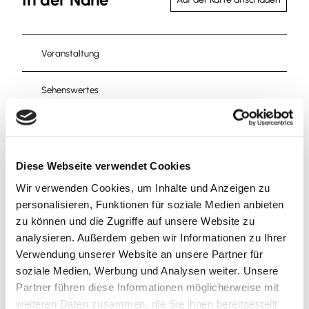
Veranstaltung
Sehenswertes
Touren
Diese Webseite verwendet Cookies
Wir verwenden Cookies, um Inhalte und Anzeigen zu
Kontaktdaten
personalisieren, Funktionen für soziale Medien anbieten
Deichmann SE
zu können und die Zugriffe auf unsere Website zu
Bahnhofstraße 6a
analysieren. Außerdem geben wir Informationen zu Ihrer
38300
Wolfenbüttel
Verwendung unserer Website an unsere Partner für
soziale Medien, Werbung und Analysen weiter. Unsere
+49 5331 / 904831
Partner führen diese Informationen möglicherweise mit
service-de@deichmann.de
weiteren Daten zusammen, die Sie ihnen bereitgestellt