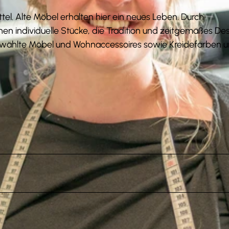
üttel. Alte Möbel erhalten hier ein neues Leben. Durch
en individuelle Stücke, die Tradition und zeitgemäßes De
gewählte Möbel und Wohnaccessoires sowie Kreidefarben 