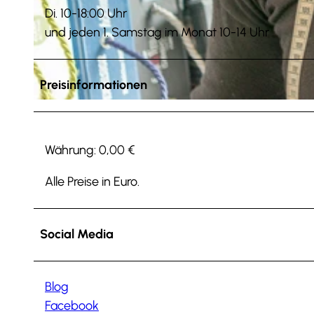
Di. 10-18:00 Uhr
und jeden 1. Samstag im Monat 10-14 Uhr
© Andreas Molau |
CC0
Preisinformationen
© Denvers Fotografie
Währung: 0,00 €
Alle Preise in Euro.
Social Media
Blog
Facebook