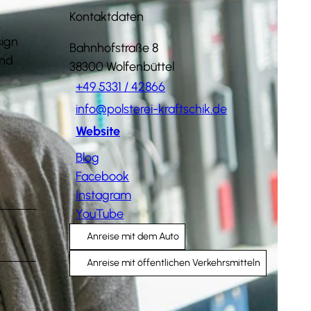
Kontaktdaten
sign
Bahnhofstraße 8
und
38300
Wolfenbüttel
+49 5331 / 42866
info@polsterei-kraftschik.de
Website
Blog
Facebook
Instagram
YouTube
Anreise mit dem Auto
Anreise mit öffentlichen Verkehrsmitteln