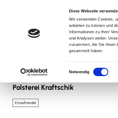
Z
u
Diese Webseite verwende
m
Wir verwenden Cookies, um
Natur & Aktiv
Kultur & Erlebnis
Kulinarik
I
anbieten zu können und di
n
Informationen zu Ihrer Ve
und Analysen weiter. Unse
h
zusammen, die Sie ihnen b
a
gesammelt haben.
l
t
Sie sind hier
Nördliches Harzvorland
E
Notwendig
i
n
Polsterei Kraftschik
w
i
l
Einzelhandel
l
i