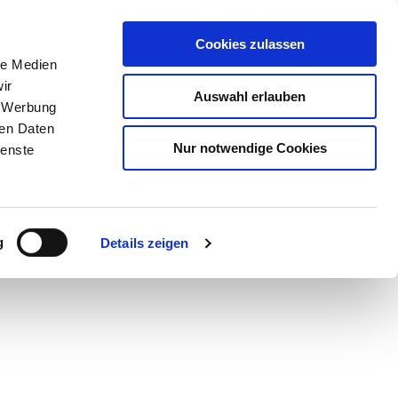
Cookies zulassen
le Medien
ir
Auswahl erlauben
, Werbung
ren Daten
Nur notwendige Cookies
ienste
Teilen
PDF
g
Details zeigen