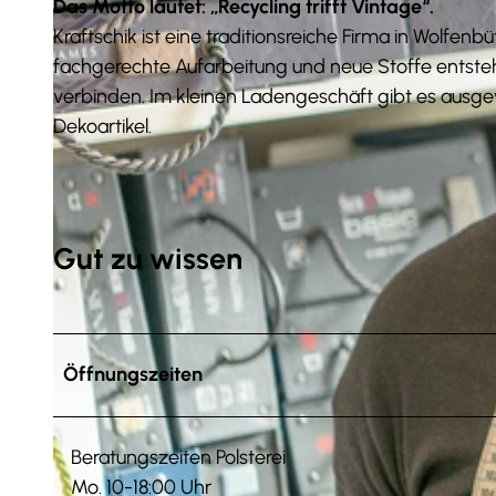
Das Motto lautet: „Recycling trifft Vintage“.
Kraftschik ist eine traditionsreiche Firma in Wolfenb
fachgerechte Aufarbeitung und neue Stoffe entsteh
verbinden. Im kleinen Ladengeschäft gibt es aus
Dekoartikel.
Gut zu wissen
Öffnungszeiten
Beratungszeiten Polsterei
Mo. 10-18:00 Uhr