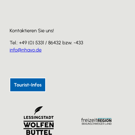
Kontaktieren Sie uns!
Tel.: +49 (0) 5331 / 86432 bzw. -433
info@nhavo.de
I
F
Y
n
a
o
s
c
u
Tourist-Infos
t
e
T
a
b
u
g
o
b
r
o
e
a
k
m