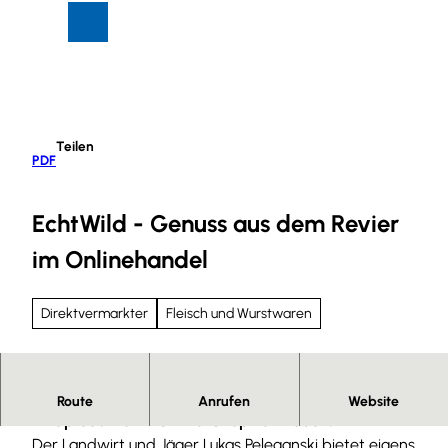
Z
Suche
Menü
u
m
I
n
h
Teilen
a
PDF
l
t
EchtWild - Genuss aus dem Revier
im Onlinehandel
Direktvermarkter
Fleisch und Wurstwaren
In Salzgitter-Groß Mahner werden regionale
Route
Anrufen
Website
Wildprodukte im Online-Shop vertrieben.
Der Landwirt und Jäger Lukas Peleganski bietet eigens