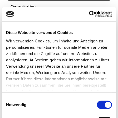
Organisation
Tourist-Information Salzgitter c/o Wirtschafts- und
Innovationsförderung Salzgitter GmbH
Diese Webseite verwendet Cookies
Lizenz (Stammdaten)
Wir verwenden Cookies, um Inhalte und Anzeigen zu
Tourist-Information Salzgitter
personalisieren, Funktionen für soziale Medien anbieten
zu können und die Zugriffe auf unsere Website zu
analysieren. Außerdem geben wir Informationen zu Ihrer
Verwendung unserer Website an unsere Partner für
soziale Medien, Werbung und Analysen weiter. Unsere
Partner führen diese Informationen möglicherweise mit
weiteren Daten zusammen, die Sie ihnen bereitgestellt
In der Nähe
Auf der Karte anschauen
haben oder die sie im Rahmen Ihrer Nutzung der Dienste
gesammelt haben.
E
Notwendig
i
Sehenswertes
n