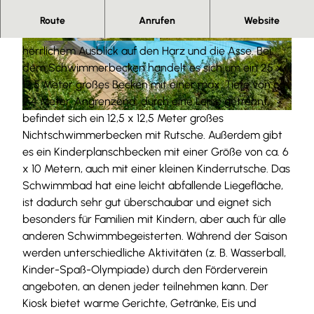
Herzlich Willkommen im Freibad in Groß Denkte.
Route
Anrufen
Website
Das Freibad in Groß Denkte ist ein Sommerbad mit
© Anna Meurer |
CC-BY-SA
© Anna Meurer |
CC-BY-SA
herrlichem Ausblick auf den Harz und die Asse. Bei
dem Schwimmerbecken handelt es sich um ein 25 x
12,5 Meter großes Becken mit einer max. Tiefe von ca.
2,4 Meter. Angrenzend, durch eine Leine getrennt,
befindet sich ein 12,5 x 12,5 Meter großes
© Anna Meurer |
CC-BY-SA
Nichtschwimmerbecken mit Rutsche. Außerdem gibt
es ein Kinderplanschbecken mit einer Größe von ca. 6
x 10 Metern, auch mit einer kleinen Kinderrutsche. Das
Schwimmbad hat eine leicht abfallende Liegefläche,
ist dadurch sehr gut überschaubar und eignet sich
besonders für Familien mit Kindern, aber auch für alle
anderen Schwimmbegeisterten. Während der Saison
werden unterschiedliche Aktivitäten (z. B. Wasserball,
Kinder-Spaß-Olympiade) durch den Förderverein
angeboten, an denen jeder teilnehmen kann. Der
Kiosk bietet warme Gerichte, Getränke, Eis und