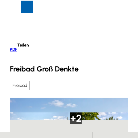
Z
Suche
Menü
u
m
I
n
h
Teilen
a
PDF
l
t
Freibad Groß Denkte
Freibad