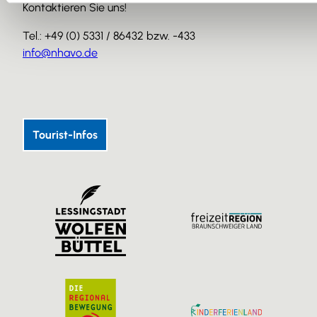
Kontaktieren Sie uns!
Tel.: +49 (0) 5331 / 86432 bzw. -433
info@nhavo.de
I
F
Y
n
a
o
s
c
u
Tourist-Infos
t
e
T
a
b
u
g
o
b
r
o
e
a
k
m