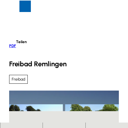
Z
Suche
Menü
u
m
I
n
h
Teilen
a
PDF
l
t
Freibad Remlingen
Freibad