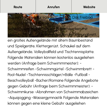
Herzlich Willkommen im Freibad Remlingen.
Route
Anrufen
Website
Das Freibad Remlingen ist beheizt und hat eine
© Freibad Remlingen e. V./H. Wiegel Beisitzer
© Freibad Remlingen e. V./H. Wiegel Beisitzer
Wasser-Temperatur von 26°C – 28°C. Das Freibad
verfügt über eine Wasserrutsche im
Nichtschwimmerbecken, ein Planschbecken mit
Minirutsche, ein Schwimmerbecken mit Sprungbrett,
ein großes Außengelände mit altem Baumbestand
© Freibad Remlingen e. V./H. Wiegel Beisitzer
und Spielgeräte, Klettergerüst, Schaukel auf dem
Außengelände, Volleyballfeld und Tischtennisplatte.
Folgende Materialien können kostenlos ausgeliehen
werden (Anfrage beim Schwimmmeister): -
Schwimmreifen -Schwimmgürtel -Schwimmbrett -
Pool-Nudel -Tischtennisschläger/+Bälle -Fußball -
Beachvolleyball -Bücher/Romane Folgende Angebote
gegen Gebühr (Anfrage beim Schwimmmeister): -
Schwimmkurse -Abnahmen von Schwimmabzeichen
-Aquajogging -Wassergymnastik Folgende Materialien
können gegen eine kleine Gebühr ausgeliehen