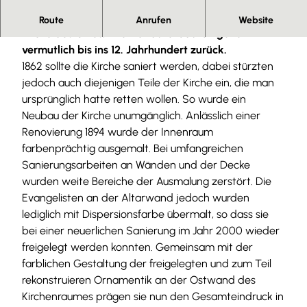
Am westlichen Rand Apelnstedts befindet sich die
Route
Anrufen
Website
Kirche des Ortes. Ihre Vorläuferbauten gehen
vermutlich bis ins 12. Jahrhundert zurück.
1862 sollte die Kirche saniert werden, dabei stürzten
jedoch auch diejenigen Teile der Kirche ein, die man
ursprünglich hatte retten wollen. So wurde ein
Neubau der Kirche unumgänglich. Anlässlich einer
Renovierung 1894 wurde der Innenraum
farbenprächtig ausgemalt. Bei umfangreichen
Sanierungsarbeiten an Wänden und der Decke
wurden weite Bereiche der Ausmalung zerstört. Die
Evangelisten an der Altarwand jedoch wurden
lediglich mit Dispersionsfarbe übermalt, so dass sie
bei einer neuerlichen Sanierung im Jahr 2000 wieder
freigelegt werden konnten. Gemeinsam mit der
farblichen Gestaltung der freigelegten und zum Teil
rekonstruieren Ornamentik an der Ostwand des
Kirchenraumes prägen sie nun den Gesamteindruck in