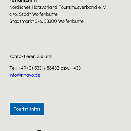
Postanschrift
Nördliches Harzvorland Tourismusverband e. V.
c./o. Stadt Wolfenbüttel
Stadtmarkt 3-6, 38300 Wolfenbüttel
Kontaktieren Sie uns!
Tel.: +49 (0) 5331 / 86432 bzw. -433
info@nhavo.de
I
F
Y
n
a
o
s
c
u
Tourist-Infos
t
e
T
a
b
u
g
o
b