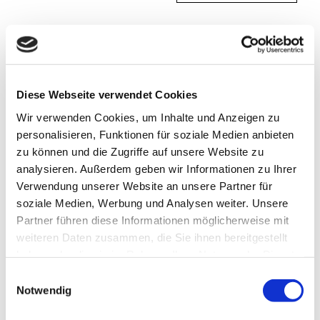
Sehenswertes
Diese Webseite verwendet Cookies
Kontaktdaten
Wir verwenden Cookies, um Inhalte und Anzeigen zu
personalisieren, Funktionen für soziale Medien anbieten
Kirchweg 2
zu können und die Zugriffe auf unsere Website zu
38173
Dettum
analysieren. Außerdem geben wir Informationen zu Ihrer
05331 72226
Verwendung unserer Website an unsere Partner für
salzdahlum.buero@lk-bs.de
soziale Medien, Werbung und Analysen weiter. Unsere
Partner führen diese Informationen möglicherweise mit
Website
weiteren Daten zusammen, die Sie ihnen bereitgestellt
Anreise mit dem Auto
haben oder die sie im Rahmen Ihrer Nutzung der Dienste
gesammelt haben.
E
Anreise mit öffentlichen Verkehrsmitteln
Notwendig
i
n