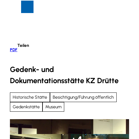
Z
Suche
Menü
u
m
I
n
h
Teilen
a
PDF
l
t
Gedenk- und
Dokumentationsstätte KZ Drütte
Historische Stätte
Besichtigung/Führung öffentlich
Gedenkstätte
Museum