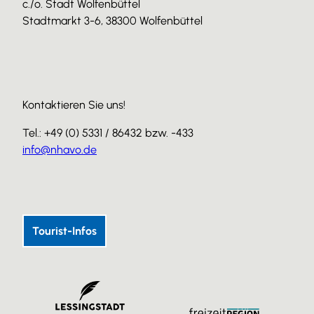
c./o. Stadt Wolfenbüttel
Stadtmarkt 3-6, 38300 Wolfenbüttel
Kontaktieren Sie uns!
Tel.: +49 (0) 5331 / 86432 bzw. -433
info@nhavo.de
I
F
Y
n
a
o
s
c
u
Tourist-Infos
t
e
T
a
b
u
g
o
b
r
o
e
a
k