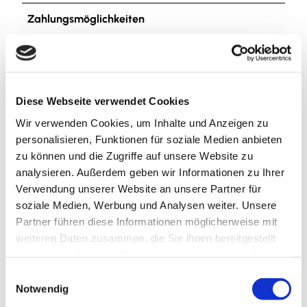
Zahlungsmöglichkeiten
kostenfrei, Barzahlung vor Ort
Anreise & Parken
Anreise
Diese Webseite verwendet Cookies
Von Norden her über die A39 bis Abfahrt Salzgitter-
Wir verwenden Cookies, um Inhalte und Anzeigen zu
Thiede und dann die Eisenhüttenstraße entlang, bis
personalisieren, Funktionen für soziale Medien anbieten
rechterhand das Besucherzentrum auftaucht. Von
zu können und die Zugriffe auf unsere Website zu
Süden her über die A39 bis Abfahrt Salzgitter-
analysieren. Außerdem geben wir Informationen zu Ihrer
Watenstedt und dann über die Industriestraße Mitte
Verwendung unserer Website an unsere Partner für
bis zur Kreuzung bei MAN. Hier links in die
soziale Medien, Werbung und Analysen weiter. Unsere
Eisenhüttenstraße einbiegen und weiterfahren bis
Partner führen diese Informationen möglicherweise mit
linkerhand das Besucherzentrum auftaucht.
weiteren Daten zusammen, die Sie ihnen bereitgestellt
haben oder die sie im Rahmen Ihrer Nutzung der Dienste
Parken
gesammelt haben.
E
zahlreiche kostenfreie Besucherparkplätze direkt am
Notwendig
i
Besucherzentrum vor TOR 1