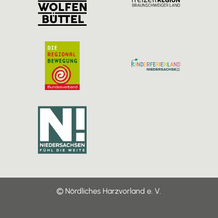
m
© Nördliches Harzvorland e. V.