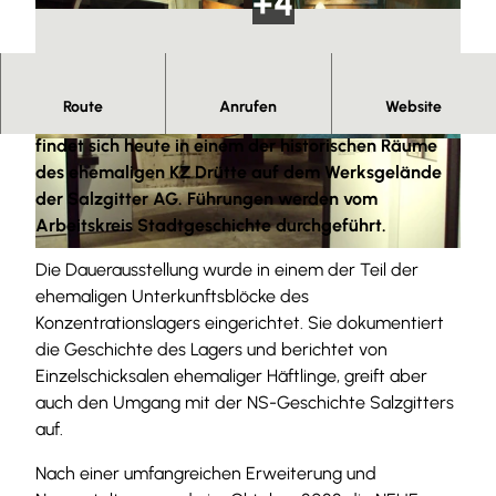
Route
Anrufen
Website
Die Gedenk- und Dokumentationsstätte KZ Drütte
findet sich heute in einem der historischen Räume
© Tourist-Information Salzgitter |
CC-BY
© Arbeitskreis Stadtgeschichte e.V. |
CC-BY-ND
des ehemaligen KZ Drütte auf dem Werksgelände
der Salzgitter AG. Führungen werden vom
Arbeitskreis Stadtgeschichte durchgeführt.
© Tourist-Information Salzgitter |
CC-BY
Die Dauerausstellung wurde in einem der Teil der
ehemaligen Unterkunftsblöcke des
Konzentrationslagers eingerichtet. Sie dokumentiert
die Geschichte des Lagers und berichtet von
Einzelschicksalen ehemaliger Häftlinge, greift aber
auch den Umgang mit der NS-Geschichte Salzgitters
auf.
Nach einer umfangreichen Erweiterung und