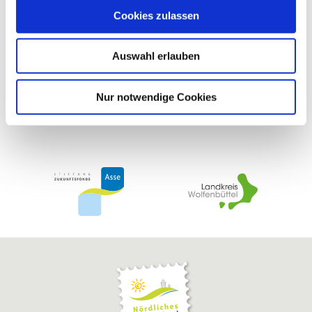
haben uns in der Vergangenheit finanziell gefördert
u
Cookies zulassen
s
w
Auswahl erlauben
a
h
l
Nur notwendige Cookies