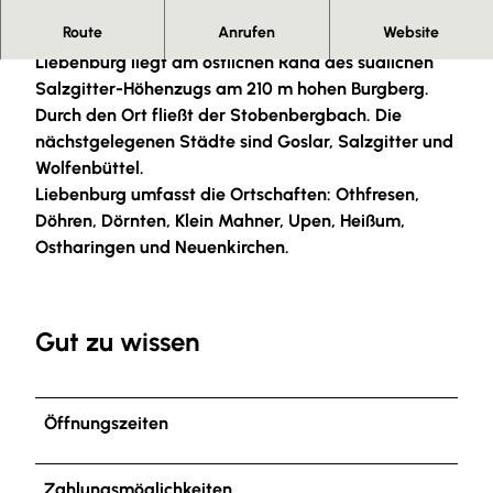
Herzlich willkommen in Liebenburg!
Route
Anrufen
Website
Liebenburg liegt am östlichen Rand des südlichen
Salzgitter-Höhenzugs am 210 m hohen Burgberg.
Durch den Ort fließt der Stobenbergbach. Die
nächstgelegenen Städte sind Goslar, Salzgitter und
Wolfenbüttel.
Liebenburg umfasst die Ortschaften: Othfresen,
Döhren, Dörnten, Klein Mahner, Upen, Heißum,
Ostharingen und Neuenkirchen.
Gut zu wissen
Öffnungszeiten
Zahlungsmöglichkeiten