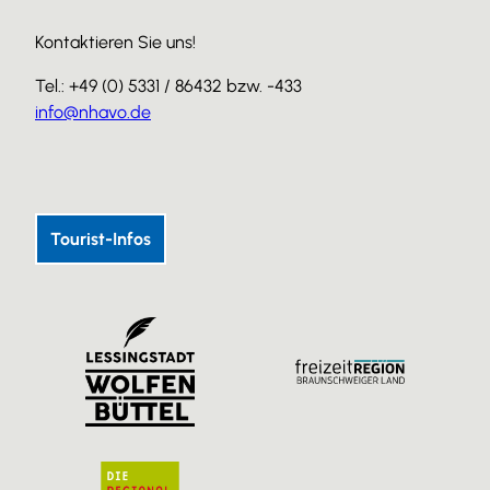
Kontaktieren Sie uns!
Tel.: +49 (0) 5331 / 86432 bzw. -433
info@nhavo.de
I
F
Y
n
a
o
s
c
u
Tourist-Infos
t
e
T
a
b
u
g
o
b
r
o
e
a
k
m