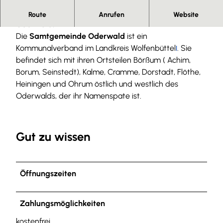
Herzlich willkommen in der Samtgemeinde
Route
Anrufen
Website
Oderwald!
Die
Samtgemeinde Oderwald
ist ein
Kommunalverband im Landkreis Wolfenbüttel
. Sie
l
befindet sich mit ihren Ortsteilen Börßum ( Achim,
Borum, Seinstedt), Kalme, Cramme, Dorstadt, Flöthe,
Heiningen und Ohrum östlich und westlich des
Oderwalds, der ihr Namenspate ist.
Gut zu wissen
Öffnungszeiten
Zahlungsmöglichkeiten
kostenfrei