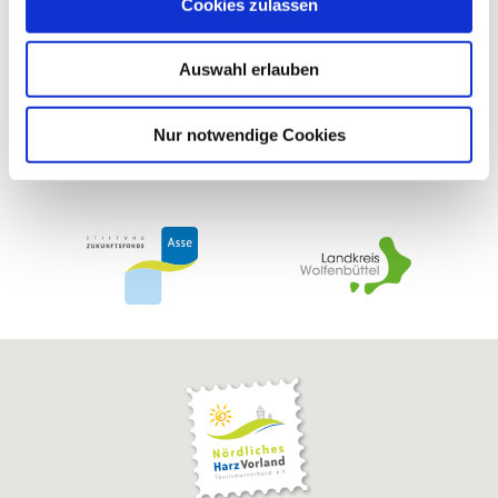
Cookies zulassen
s
w
Auswahl erlauben
a
h
l
Nur notwendige Cookies