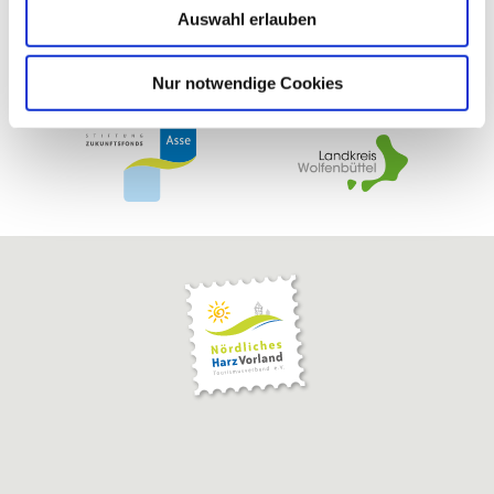
Auswahl erlauben
a
h
l
Nur notwendige Cookies