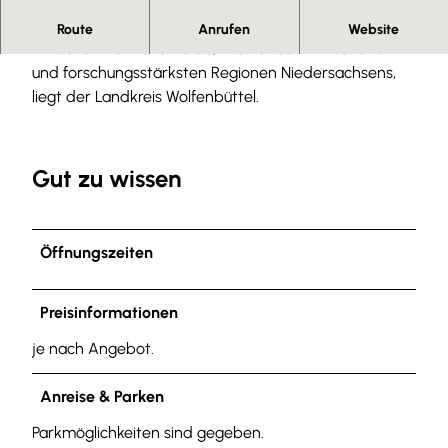
Herzlich willkommen.
Route
Anrufen
Website
Zwischen Harz und Heide, in einer der wirtschafts-
und forschungsstärksten Regionen Niedersachsens,
liegt der Landkreis Wolfenbüttel.
Gut zu wissen
Öffnungszeiten
Preisinformationen
je nach Angebot.
Anreise & Parken
Parkmöglichkeiten sind gegeben.