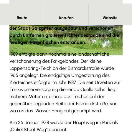
Route
Anrufen
Website
Zwischen 1956 und 1963 wurde die Parkanlage von
der Stadt Salzgitter ausgebaut und verschönert.
© Tourist-Information Salzgitter |
CC-BY
© Tourist-Information Salzgitter |
CC-BY
Durch Entfernen größerer Fichtenbestände sind die
heutigen Rasenflächen entstanden.
1989 erfolgte dann nochmal eine landschaftliche
© Tourist-Information Salzgitter c/o Wirtschafts- und Innovationsförderung Salzgitter GmbH |
Verschönerung des Parkgeländes. Der kleine
CC-BY-SA
Lappenspring-Teich an der Bismarckstraße wurde
1965 angelegt. Die endgültige Umgestaltung des
Zierteiches erfolgte im Jahr 1987. Die seit Urzeiten zur
Trinkwasserversorgung dienende Quelle selbst liegt
mehrere Meter unterhalb des Teiches auf der
gegenüber liegenden Seite der Bismarckstraße, von
wo aus das Wasser Hang auf gepumpt wird.
Am 26. Januar 1978 wurde der Hauptweg im Park als
„Onkel Stoot Weg“ benannt.