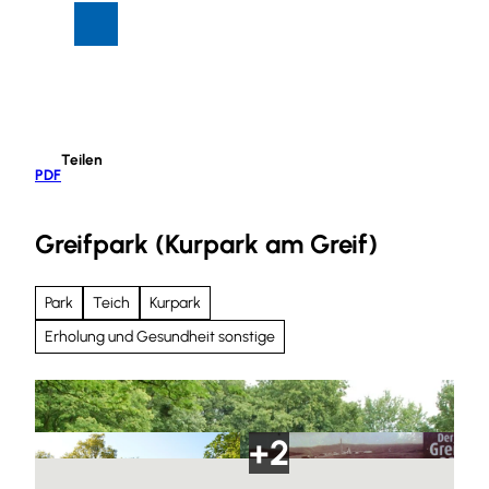
Z
Suche
Menü
u
m
I
n
h
Teilen
a
PDF
l
t
Greifpark (Kurpark am Greif)
Park
Teich
Kurpark
Erholung und Gesundheit sonstige