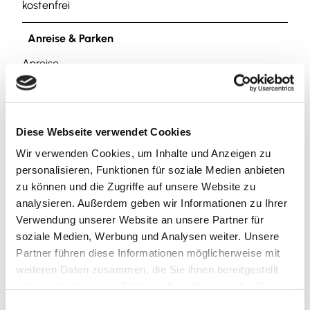
kostenfrei
Anreise & Parken
Anreise
Über die B6 oder B248 nach Salzgitter-Bad. Innerorts
der Ausschilderung zum Thermalsolbad folgen.
Parken
Diese Webseite verwendet Cookies
Kostenfreie Parkplätze stehen direkt an der Straße
Wir verwenden Cookies, um Inhalte und Anzeigen zu
oder am Thermalsolbad zur Verfügung.
personalisieren, Funktionen für soziale Medien anbieten
zu können und die Zugriffe auf unsere Website zu
Öffentliche Verkehrsmittel
analysieren. Außerdem geben wir Informationen zu Ihrer
Der Stadtteil Salzgitter-Bad ist an die Regionalbahn-
Verwendung unserer Website an unsere Partner für
Linie Braunschweig/Herzberg (Harz) angeschlossen.
soziale Medien, Werbung und Analysen weiter. Unsere
Vom Bahnhof aus fährt die Buslinie 618 stündlich direkt
Partner führen diese Informationen möglicherweise mit
bis zum Thermalsolbad (außer sonntags). Aktuell gibt
weiteren Daten zusammen, die Sie ihnen bereitgestellt
es das Bedarfsangebot "flexo", welches zu jeder Zeit
haben oder die sie im Rahmen Ihrer Nutzung der Dienste
(auch sonntags) gebucht werden kann und dann auch
gesammelt haben.
E