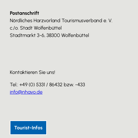
Postanschrift
Nördliches Harzvorland Tourismusverband e. V.
c./o. Stadt Wolfenbüttel
Stadtmarkt 3-6, 38300 Wolfenbüttel
Kontaktieren Sie uns!
Tel.: +49 (0) 5331 / 86432 bzw. -433
info@nhavo.de
I
F
Y
n
a
o
s
c
u
Tourist-Infos
t
e
T