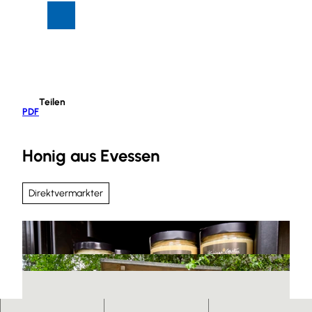
Z
Suche
Menü
u
m
I
n
h
Teilen
a
PDF
l
t
Honig aus Evessen
Direktvermarkter