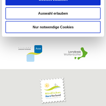
s
w
Auswahl erlauben
a
h
l
Nur notwendige Cookies