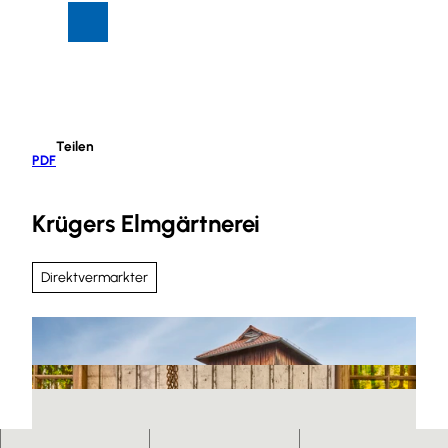
Z
Suche
Menü
u
m
I
n
h
Teilen
a
PDF
l
t
Krügers Elmgärtnerei
Direktvermarkter