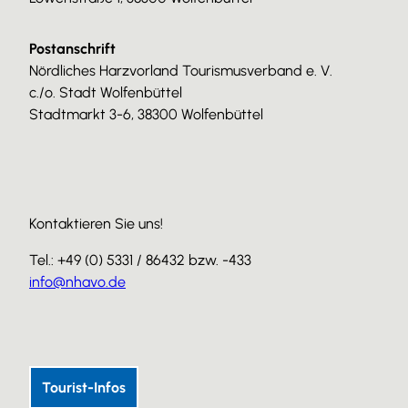
Postanschrift
Nördliches Harzvorland Tourismusverband e. V.
c./o. Stadt Wolfenbüttel
Stadtmarkt 3-6, 38300 Wolfenbüttel
Kontaktieren Sie uns!
Tel.: +49 (0) 5331 / 86432 bzw. -433
info@nhavo.de
I
F
Y
n
a
o
s
c
u
Tourist-Infos
t
e
T