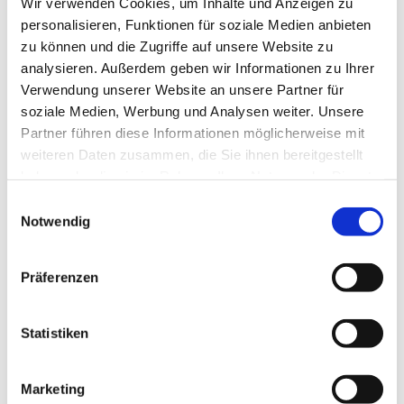
Wir verwenden Cookies, um Inhalte und Anzeigen zu
In der Nähe
Auf der Karte anschauen
personalisieren, Funktionen für soziale Medien anbieten
zu können und die Zugriffe auf unsere Website zu
analysieren. Außerdem geben wir Informationen zu Ihrer
Sehenswertes
Verwendung unserer Website an unsere Partner für
soziale Medien, Werbung und Analysen weiter. Unsere
Partner führen diese Informationen möglicherweise mit
weiteren Daten zusammen, die Sie ihnen bereitgestellt
Kontaktdaten
haben oder die sie im Rahmen Ihrer Nutzung der Dienste
gesammelt haben.
E
Krüger's Elm-Gärtnerei
Notwendig
i
Dorfstraße 17
n
38173
Evessen
w
+49 5333 / 1002
Präferenzen
i
info@kruegers-elm-gaertnerei.de
l
Website
l
Statistiken
i
Anreise mit dem Auto
g
Marketing
u
Anreise mit öffentlichen Verkehrsmitteln