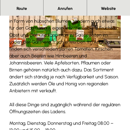
Herzlich Willkommen
Route
Anrufen
Website
Krüger's Elm-Gärtnerei bietet nicht nur was fürs Auge
in Form von hübschen Blumen, sondern auch etwas
für den Gaumen aus eigener Ernte. Leckere Früchte,
Obst und Gemüse kann man zu Saisonzeiten im
Laden der Gärtnerei frisch erwerben. Im Angebot
finden sich verschieden Sorten Tomaten, Kirschen
© Anna Meurer |
CC-BY-SA
aber auch Beeren wie Himbeeren und
Johannisbeeren. Viele Apfelsorten, Pflaumen oder
© Anna Meurer |
CC-BY-SA
Birnen gehören natürlich auch dazu. Das Sortiment
ändert sich ständig je nach Verfügbarkeit und Saison.
Zusätzlich werden Öle und Honig von regionalen
Anbietern mit verkauft.
All diese Dinge sind zugänglich während der regulären
Öffnungszeiten des Ladens.
Montag, Dienstag, Donnerstag und Freitag 08.00 –